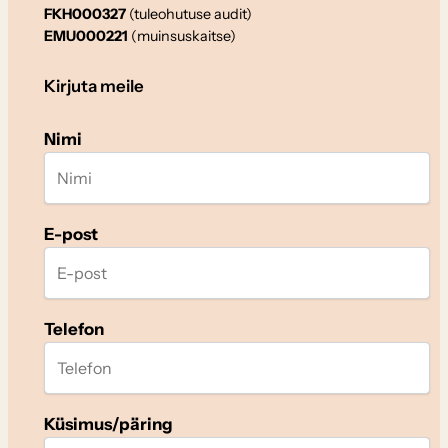
FKH000327
(tuleohutuse audit)
EMU000221
(muinsuskaitse)
Kirjuta meile
Nimi
E-post
Telefon
Küsimus/päring