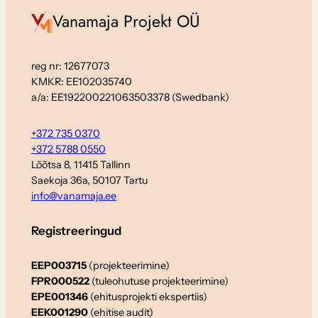
Vanamaja Projekt OÜ
reg nr: 12677073
KMKR: EE102035740
a/a: EE192200221063503378 (Swedbank)
+372 735 0370
+372 5788 0550
Lõõtsa 8, 11415 Tallinn
Saekoja 36a, 50107 Tartu
info@vanamaja.ee
Registreeringud
EEP003715
(projekteerimine)
FPR000522
(tuleohutuse projekteerimine)
EPE001346
(ehitusprojekti ekspertiis)
EEK001290
(ehitise audit)