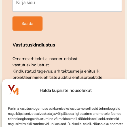
Vastutuskindlustus
Omame arhitekti ja inseneri erialast
vastutuskindlustust.
Kindlustatud tegevus: arhitektuurne ja ehituslik
projekteerimine; ehitiste audit ja ehitusprojektide
ekspertiis.
Halda küpsiste nõusolekut
Koostöö
Parima kasutuskogemuse pakkumiseks kasutame selliseid tehnoloogiaid
Soovid meiega koostööd teha või meile tööle tulla?
nagu küpsised, et salvestada ja/või pääseda ligi seadme andmetele. Nende
Kirjuta:
elvo@vanamaja.ee
tehnoloogiatega nõustumine võimaldab meil töödelda selliseid andmeid
nagu sirvimiskäitumine või unikaalsed ID-d sellel saidil. Nõusoleku andmata