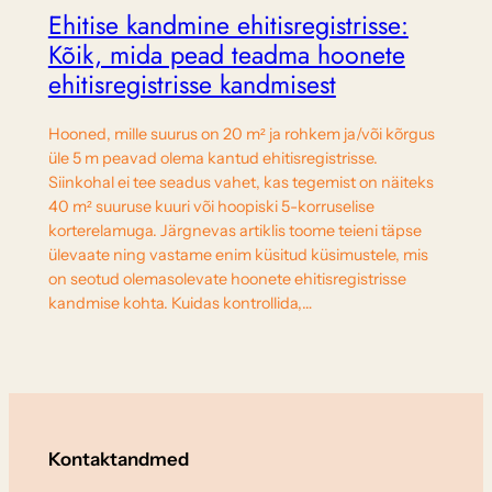
Ehitise kandmine ehitisregistrisse:
Kõik, mida pead teadma hoonete
ehitisregistrisse kandmisest
Hooned, mille suurus on 20 m² ja rohkem ja/või kõrgus
üle 5 m peavad olema kantud ehitisregistrisse.
Siinkohal ei tee seadus vahet, kas tegemist on näiteks
40 m² suuruse kuuri või hoopiski 5-korruselise
korterelamuga. Järgnevas artiklis toome teieni täpse
ülevaate ning vastame enim küsitud küsimustele, mis
on seotud olemasolevate hoonete ehitisregistrisse
kandmise kohta. Kuidas kontrollida,…
Kontaktandmed