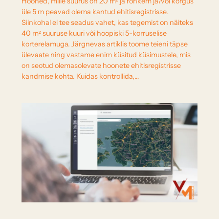
Hooned, mille suurus on 20 m² ja rohkem ja/või kõrgus
üle 5 m peavad olema kantud ehitisregistrisse.
Siinkohal ei tee seadus vahet, kas tegemist on näiteks
40 m² suuruse kuuri või hoopiski 5-korruselise
korterelamuga. Järgnevas artiklis toome teieni täpse
ülevaate ning vastame enim küsitud küsimustele, mis
on seotud olemasolevate hoonete ehitisregistrisse
kandmise kohta. Kuidas kontrollida,…