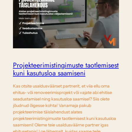
Projekteerimistingimuste taotlemisest
kuni kasutusloa saamiseni
Kas otsite usaldusväärset partnerit, et viia ellu oma
ehitus- või renoveerimisprojekt või vajate abi ehitise
seadustamisel ning kasutusloa saamisel? Siis olete
jõudnud õigesse kohta! Vanamaja pakub
projekteerimise täislahendust alates
projekteerimistingimuste taotlemisest kuni kasutusloa
saamiseni! Oleme teie usaldusväärne partner igas
ehitusetapis! Loe lähemalt, kuidas saame teile