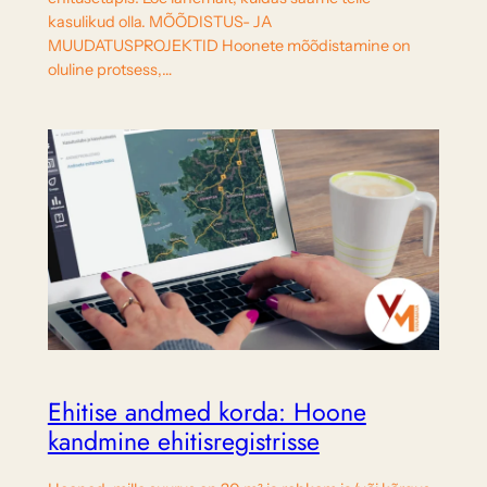
kasulikud olla. MÕÕDISTUS- JA
MUUDATUSPROJEKTID Hoonete mõõdistamine on
oluline protsess,…
Ehitise andmed korda: Hoone
kandmine ehitisregistrisse