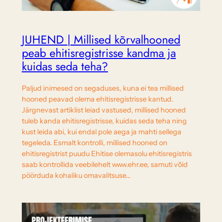
JUHEND | Millised kõrvalhooned
peab ehitisregistrisse kandma ja
kuidas seda teha?
Paljud inimesed on segaduses, kuna ei tea millised
hooned peavad olema ehitisregistrisse kantud.
Järgnevast artiklist leiad vastused, millised hooned
tuleb kanda ehitisregistrisse, kuidas seda teha ning
kust leida abi, kui endal pole aega ja mahti sellega
tegeleda. Esmalt kontrolli, millised hooned on
ehitisregistrist puudu Ehitise olemasolu ehitisregistris
saab kontrollida veebilehelt www.ehr.ee, samuti võid
pöörduda kohaliku omavalitsuse…