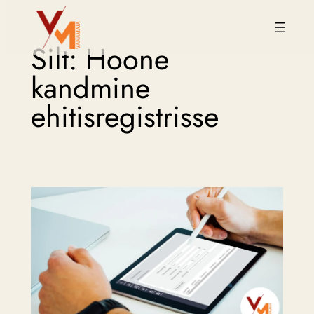
Liigu
Silt:
Hoone
sisu
juurde
kandmine
ehitisregistrisse