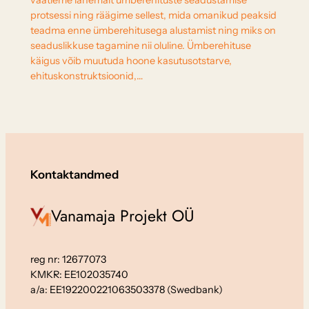
vaatleme lähemalt ümberehituste seadustamise
protsessi ning räägime sellest, mida omanikud peaksid
teadma enne ümberehitusega alustamist ning miks on
seaduslikkuse tagamine nii oluline. Ümberehituse
käigus võib muutuda hoone kasutusotstarve,
ehituskonstruktsioonid,…
Kontaktandmed
Vanamaja Projekt OÜ
reg nr: 12677073
KMKR: EE102035740
a/a: EE192200221063503378 (Swedbank)