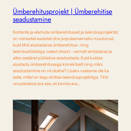
Ümberehitusprojekt | Ümberehitise
seadustamine
Korterite ja elamute ümberehitused ja laiendusprojektid
on viimastel aastatel üha populaarsemaks muutunud,
kuid tihti alustatakse ümberehitus- ning
laiendustöödega valest otsast – esmalt ehitatakse ja
alles seejärel püütakse seadustada. Kuid kuidas
alustada ümberehitusega korrektselt ning miks
seadustamine on nii oluline? Lisaks vaatame üle ka
selle, millal on tegu ehitise laiendusprojektiga. Tihti
unustatakse ära see, et kinnisvara…