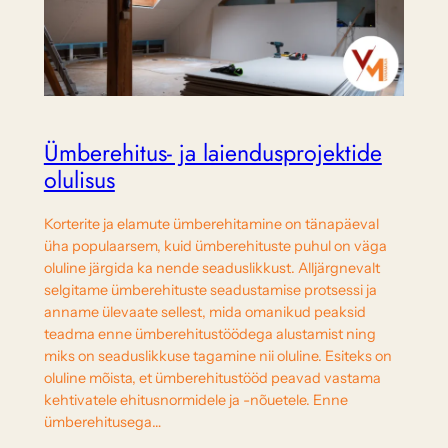
Ümberehitus- ja laiendusprojektide
olulisus
Korterite ja elamute ümberehitamine on tänapäeval
üha populaarsem, kuid ümberehituste puhul on väga
oluline järgida ka nende seaduslikkust. Alljärgnevalt
selgitame ümberehituste seadustamise protsessi ja
anname ülevaate sellest, mida omanikud peaksid
teadma enne ümberehitustöödega alustamist ning
miks on seaduslikkuse tagamine nii oluline. Esiteks on
oluline mõista, et ümberehitustööd peavad vastama
kehtivatele ehitusnormidele ja -nõuetele. Enne
ümberehitusega…