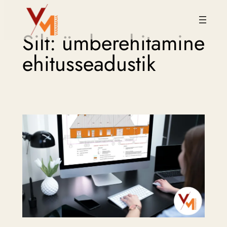
Liigu
Silt:
ümberehitamine
sisu
juurde
ehitusseadustik