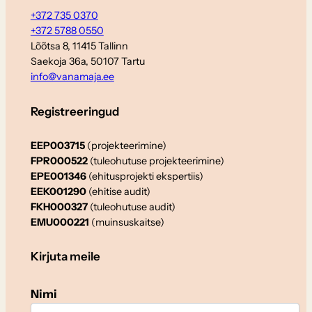
+372 735 0370
+372 5788 0550
Lõõtsa 8, 11415 Tallinn
Saekoja 36a, 50107 Tartu
info@vanamaja.ee
Registreeringud
EEP003715
(projekteerimine)
FPR000522
(tuleohutuse projekteerimine)
EPE001346
(ehitusprojekti ekspertiis)
EEK001290
(ehitise audit)
FKH000327
(tuleohutuse audit)
EMU000221
(muinsuskaitse)
Kirjuta meile
Nimi