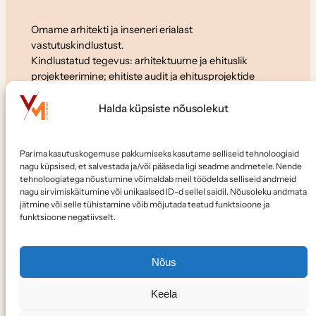
Omame arhitekti ja inseneri erialast
vastutuskindlustust.
Kindlustatud tegevus: arhitektuurne ja ehituslik
projekteerimine; ehitiste audit ja ehitusprojektide
ekspertiis.
Halda küpsiste nõusolekut
Koostöö
Parima kasutuskogemuse pakkumiseks kasutame selliseid tehnoloogiaid
Soovid meiega koostööd teha või meile tööle tulla?
nagu küpsised, et salvestada ja/või pääseda ligi seadme andmetele. Nende
Kirjuta:
elvo@vanamaja.ee
tehnoloogiatega nõustumine võimaldab meil töödelda selliseid andmeid
nagu sirvimiskäitumine või unikaalsed ID-d sellel saidil. Nõusoleku andmata
jätmine või selle tühistamine võib mõjutada teatud funktsioone ja
Jälgi meid
funktsioone negatiivselt.
Nõus
Keela
© Kõik õigused kaitstud –