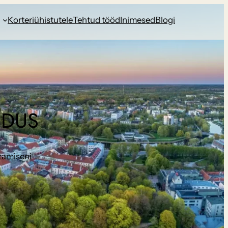
d
Korteriühistutele
Tehtud tööd
Inimesed
Blogi
NDUS
stamiseni