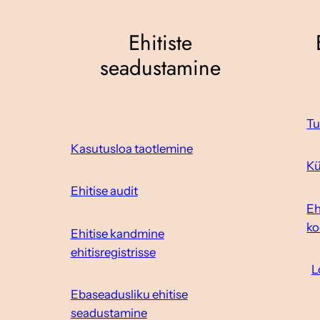
Ehitiste
seadustamine
Tu
Kasutusloa taotlemine
Kü
Ehitise audit
Eh
ko
Ehitise kandmine
ehitisregistrisse
L
Ebaseadusliku ehitise
seadustamine