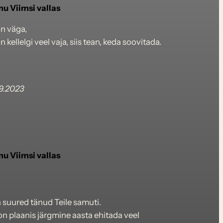
u Viimsi vallas
n väga,
n kellelgi veel vaja, siis tean, keda soovitada.
9.2023
u Viimsi vallas
 suured tänud Teile samuti.
on plaanis järgmine aasta ehitada veel