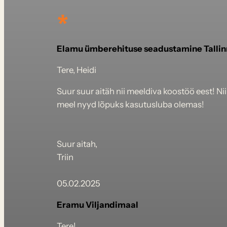
*
Elamu ümberehituse seadustamine Tallin
Tere, Heidi
Suur suur aitäh nii meeldiva koostöö eest! Ni
meel nyyd lõpuks kasutusluba olemas!
Suur aitah,
Triin
05.02.2025
Eramu Viljandimaal
Tere!