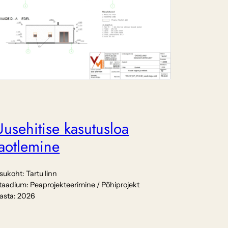
Uusehitise kasutusloa
taotlemine
sukoht:
Tartu linn
taadium:
Peaprojekteerimine / Põhiprojekt
asta:
2026