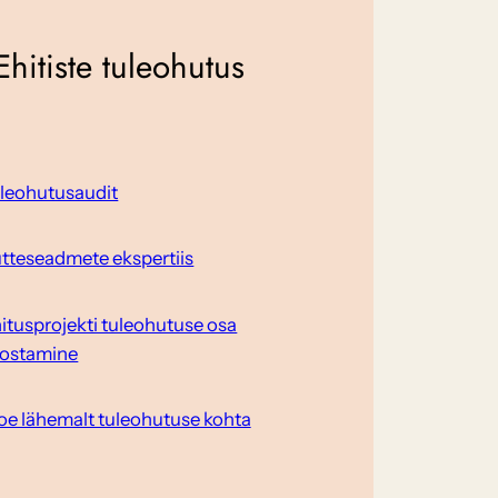
Ehitiste tuleohutus
leohutusaudit
tteseadmete ekspertiis
itusprojekti tuleohutuse osa
ostamine
oe lähemalt tuleohutuse kohta