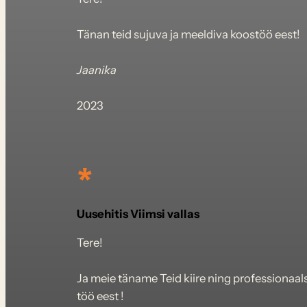
Tänan teid sujuva ja meeldiva koostöö eest!
Jaanika
2023
*
Uusehitis Viimsi vallas
Tere!
Ja meie täname Teid kiire ning professionaal
töö eest !