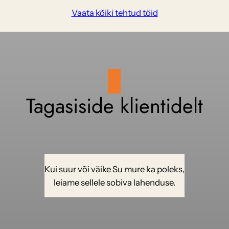
Vaata kõiki tehtud töid
Tagasiside klientidelt
Kui suur või väike Su mure ka poleks,
leiame sellele sobiva lahenduse.