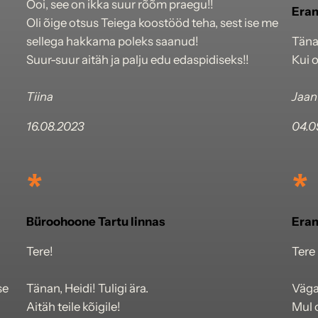
Ooi, see on ikka suur rõõm praegu!!
Eram
Oli õige otsus Teiega koostööd teha, sest ise me
sellega hakkama poleks saanud!
Täna
Suur-suur aitäh ja palju edu edaspidiseks!!
Kui o
Tiina
Jaan
16.08.2023
04.0
*
*
Büroohoone Tartu linnas
Eram
Tere!
Tere
se
Tänan, Heidi! Tuligi ära.
Väga
Aitäh teile kõigile!
Mul 