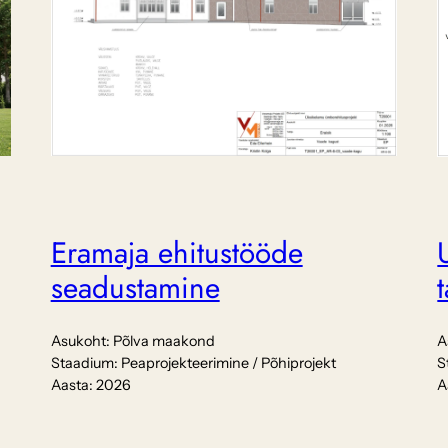
Eramaja ehitustööde
seadustamine
Asukoht:
Põlva maakond
A
Staadium:
Peaprojekteerimine / Põhiprojekt
S
Aasta:
2026
A