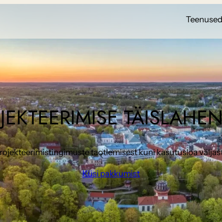
Teenuse
JEKTEERIMISE TÄISLAHE
rojekteerimistingimuste taotlemisest kuni kasutusloa välja
Küsi pakkumist