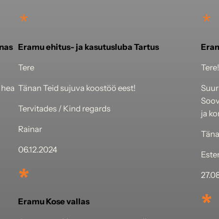
*
*
nas
Eramu ehitus- ja kasutusluba Tartus
Eram
Tere
Tere
i hea
Tänan Teid sujuva koostöö eest!
Suur
Soovi
Tervitades / Kind regards
ja ko
Rainar
Tän
06.12.2024
Este
*
27.0
*
Eramu Kose vallas