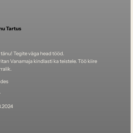
u Tartus
!
 tänu! Tegite väga head tööd.
tan Vanamaja kindlasti ka teistele. Töö kiire
rralik.
ades
r
8.2024