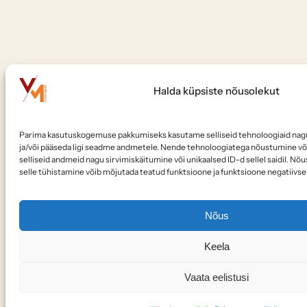
Halda küpsiste nõusolekut
Parima kasutuskogemuse pakkumiseks kasutame selliseid tehnoloogiaid nagu
ja/või pääseda ligi seadme andmetele. Nende tehnoloogiatega nõustumine võ
selliseid andmeid nagu sirvimiskäitumine või unikaalsed ID-d sellel saidil. N
selle tühistamine võib mõjutada teatud funktsioone ja funktsioone negatiivsel
Nõus
Keela
Vaata eelistusi