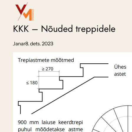
Liigu
sisu
juurde
KKK – Nõuded treppidele
Janar
8. dets. 2023