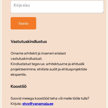
Vastutuskindlustus
Omame arhitekti ja inseneri erialast
vastutuskindlustust.
Kindlustatud tegevus: arhitektuurne ja ehituslik
projekteerimine; ehitiste audit ja ehitusprojektide
ekspertiis.
Koostöö
Soovid meiega koostööd teha või meile tööle tulla?
Kirjuta:
elvo@vanamaja.ee