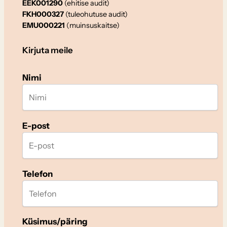
EEK001290
(ehitise audit)
FKH000327
(tuleohutuse audit)
EMU000221
(muinsuskaitse)
Kirjuta meile
Nimi
E-post
Telefon
Küsimus/päring