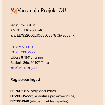
Vanamaja Projekt OÜ
reg nr: 12677073
KMKR: EE102035740
a/a: EE192200221063503378 (Swedbank)
+372 735 0370
+372 5788 0550
Lõõtsa 8, 11415 Tallinn
Saekoja 36a, 50107 Tartu
info@vanamaja.ee
Registreeringud
EEP003715
(projekteerimine)
FPR000522
(tuleohutuse projekteerimine)
EPE001346
(ehitusprojekti ekspertiis)