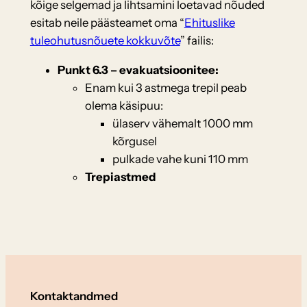
kõige selgemad ja lihtsamini loetavad nõuded
esitab neile päästeamet oma “
Ehituslike
tuleohutusnõuete kokkuvõte
” failis:
Punkt 6.3 – evakuatsioonitee:
Enam kui 3 astmega trepil peab
olema käsipuu:
ülaserv vähemalt 1000 mm
kõrgusel
pulkade vahe kuni 110 mm
Trepiastmed
Kontaktandmed