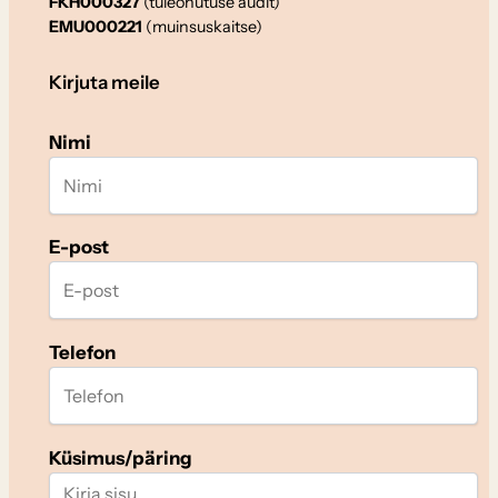
FKH000327
(tuleohutuse audit)
EMU000221
(muinsuskaitse)
Kirjuta meile
Nimi
E-post
Telefon
Küsimus/päring