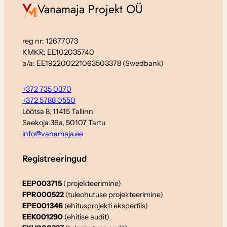
Vanamaja Projekt OÜ
reg nr: 12677073
KMKR: EE102035740
a/a: EE192200221063503378 (Swedbank)
+372 735 0370
+372 5788 0550
Lõõtsa 8, 11415 Tallinn
Saekoja 36a, 50107 Tartu
info@vanamaja.ee
Registreeringud
EEP003715
(projekteerimine)
FPR000522
(tuleohutuse projekteerimine)
EPE001346
(ehitusprojekti ekspertiis)
EEK001290
(ehitise audit)