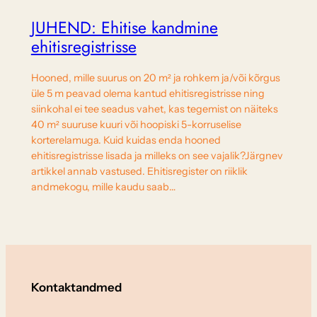
JUHEND: Ehitise kandmine
ehitisregistrisse
Hooned, mille suurus on 20 m² ja rohkem ja/või kõrgus
üle 5 m peavad olema kantud ehitisregistrisse ning
siinkohal ei tee seadus vahet, kas tegemist on näiteks
40 m² suuruse kuuri või hoopiski 5-korruselise
korterelamuga. Kuid kuidas enda hooned
ehitisregistrisse lisada ja milleks on see vajalik?Järgnev
artikkel annab vastused. Ehitisregister on riiklik
andmekogu, mille kaudu saab…
Kontaktandmed