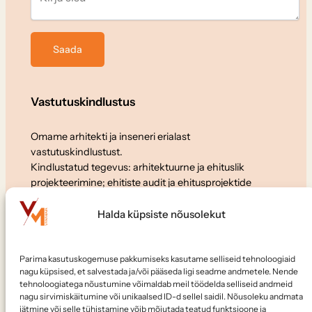
Vastutuskindlustus
Omame arhitekti ja inseneri erialast
vastutuskindlustust.
Kindlustatud tegevus: arhitektuurne ja ehituslik
projekteerimine; ehitiste audit ja ehitusprojektide
ekspertiis.
Halda küpsiste nõusolekut
Koostöö
Parima kasutuskogemuse pakkumiseks kasutame selliseid tehnoloogiaid
Soovid meiega koostööd teha või meile tööle tulla?
nagu küpsised, et salvestada ja/või pääseda ligi seadme andmetele. Nende
Kirjuta:
elvo@vanamaja.ee
tehnoloogiatega nõustumine võimaldab meil töödelda selliseid andmeid
nagu sirvimiskäitumine või unikaalsed ID-d sellel saidil. Nõusoleku andmata
jätmine või selle tühistamine võib mõjutada teatud funktsioone ja