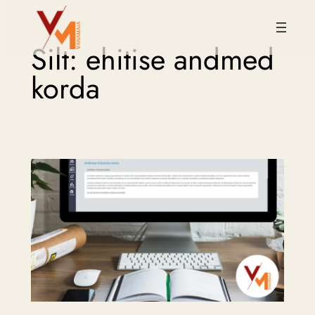
Liigu
Silt:
ehitise andmed
sisu
juurde
korda