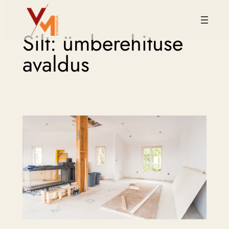
Liigu
Silt:
ümberehituse
sisu
juurde
avaldus