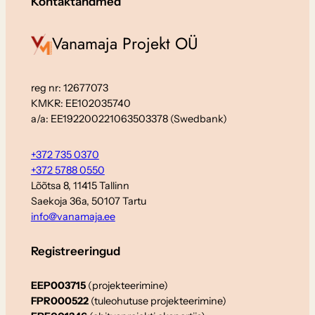
Kontaktandmed
Vanamaja Projekt OÜ
reg nr: 12677073
KMKR: EE102035740
a/a: EE192200221063503378 (Swedbank)
+372 735 0370
+372 5788 0550
Lõõtsa 8, 11415 Tallinn
Saekoja 36a, 50107 Tartu
info@vanamaja.ee
Registreeringud
EEP003715
(projekteerimine)
FPR000522
(tuleohutuse projekteerimine)