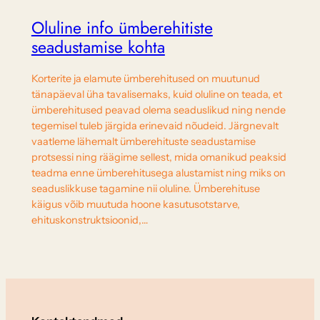
Oluline info ümberehitiste
seadustamise kohta
Korterite ja elamute ümberehitused on muutunud
tänapäeval üha tavalisemaks, kuid oluline on teada, et
ümberehitused peavad olema seaduslikud ning nende
tegemisel tuleb järgida erinevaid nõudeid. Järgnevalt
vaatleme lähemalt ümberehituste seadustamise
protsessi ning räägime sellest, mida omanikud peaksid
teadma enne ümberehitusega alustamist ning miks on
seaduslikkuse tagamine nii oluline. Ümberehituse
käigus võib muutuda hoone kasutusotstarve,
ehituskonstruktsioonid,…