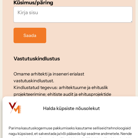
Küsimus/päring
Vastutuskindlustus
Omame arhitekti ja inseneri erialast
vastutuskindlustust.
Kindlustatud tegevus: arhitektuurne ja ehituslik
projekteerimine; ehitiste audit ja ehitusprojektide
ekspertiis.
Halda küpsiste nõusolekut
Koostöö
Parima kasutuskogemuse pakkumiseks kasutame selliseid tehnoloogiaid
Soovid meiega koostööd teha või meile tööle tulla?
nagu küpsised, et salvestada ja/või pääseda ligi seadme andmetele. Nende