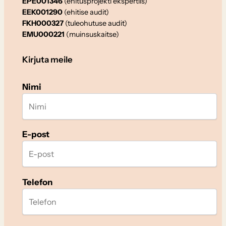
EPE001346
(ehitusprojekti ekspertiis)
EEK001290
(ehitise audit)
FKH000327
(tuleohutuse audit)
EMU000221
(muinsuskaitse)
Kirjuta meile
Nimi
E-post
Telefon