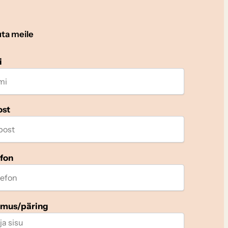
uta meile
i
ost
efon
imus/päring