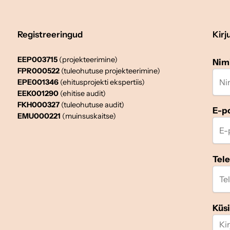
Registreeringud
Kirj
EEP003715
(projekteerimine)
Nim
FPR000522
(tuleohutuse projekteerimine)
EPE001346
(ehitusprojekti ekspertiis)
EEK001290
(ehitise audit)
FKH000327
(tuleohutuse audit)
E-p
EMU000221
(muinsuskaitse)
Tel
Küs