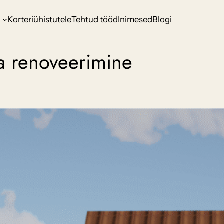
d
Korteriühistutele
Tehtud tööd
Inimesed
Blogi
ja renoveerimine