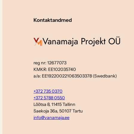
Kontaktandmed
Vanamaja Projekt OÜ
reg nr: 12677073
KMKR: EE102035740
a/a: EE192200221063503378 (Swedbank)
+372 735 0370
+372 5788 0550
Lõõtsa 8, 11415 Tallinn
Saekoja 36a, 50107 Tartu
info@vanamaja.ee