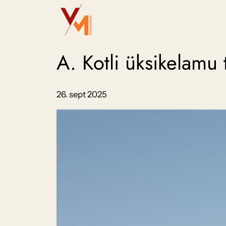
Liigu
sisu
juurde
A. Kotli üksikelamu
26. sept 2025