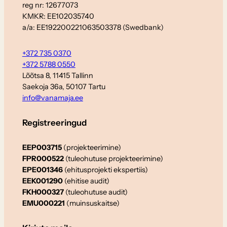
reg nr: 12677073
KMKR: EE102035740
a/a: EE192200221063503378 (Swedbank)
+372 735 0370
+372 5788 0550
Lõõtsa 8, 11415 Tallinn
Saekoja 36a, 50107 Tartu
info@vanamaja.ee
Registreeringud
EEP003715
(projekteerimine)
FPR000522
(tuleohutuse projekteerimine)
EPE001346
(ehitusprojekti ekspertiis)
EEK001290
(ehitise audit)
FKH000327
(tuleohutuse audit)
EMU000221
(muinsuskaitse)