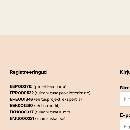
Registreeringud
Kirj
EEP003715
(projekteerimine)
Nim
FPR000522
(tuleohutuse projekteerimine)
EPE001346
(ehitusprojekti ekspertiis)
EEK001290
(ehitise audit)
FKH000327
(tuleohutuse audit)
E-p
EMU000221
(muinsuskaitse)