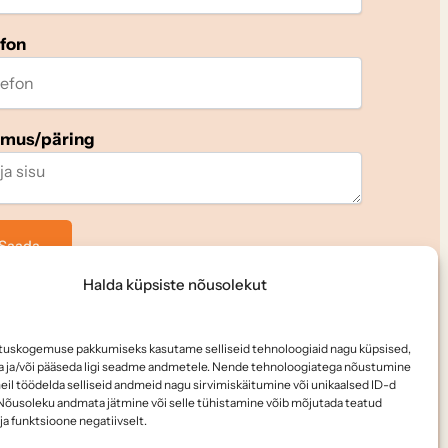
efon
imus/päring
Halda küpsiste nõusolekut
i meid
tuskogemuse pakkumiseks kasutame selliseid tehnoloogiaid nagu küpsised,
da ja/või pääseda ligi seadme andmetele. Nende tehnoloogiatega nõustumine
il töödelda selliseid andmeid nagu sirvimiskäitumine või unikaalsed ID-d
l. Nõusoleku andmata jätmine või selle tühistamine võib mõjutada teatud
ja funktsioone negatiivselt.