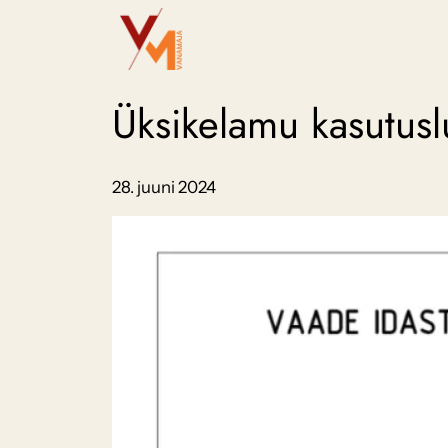
Liigu
sisu
juurde
Üksikelamu kasutus
28. juuni 2024