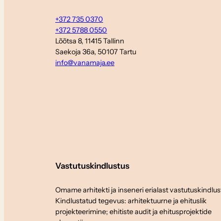
+372 735 0370
+372 5788 0550
Lõõtsa 8, 11415 Tallinn
Saekoja 36a, 50107 Tartu
info@vanamaja.ee
Vastutuskindlustus
Omame arhitekti ja inseneri erialast vastutuskindlus
Kindlustatud tegevus: arhitektuurne ja ehituslik
projekteerimine; ehitiste audit ja ehitusprojektide