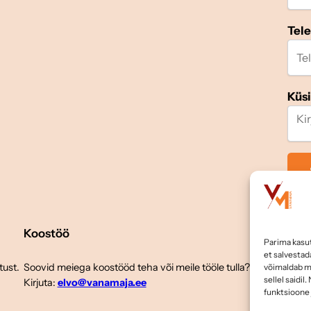
Tel
Küs
Koostöö
Jälg
Parima kasu
et salvesta
tust.
Soovid meiega koostööd teha või meile tööle tulla?
võimaldab me
sellel saidi
Kirjuta:
elvo@vanamaja.ee
funktsioone 