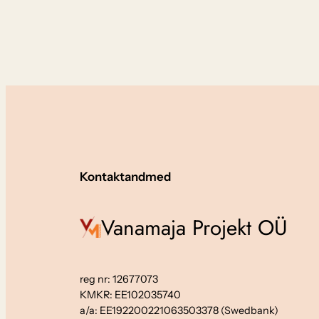
Kontaktandmed
Vanamaja Projekt OÜ
reg nr: 12677073
KMKR: EE102035740
a/a: EE192200221063503378 (Swedbank)