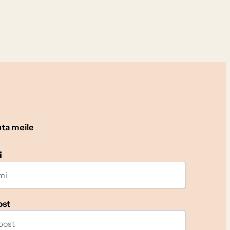
uta meile
i
ost