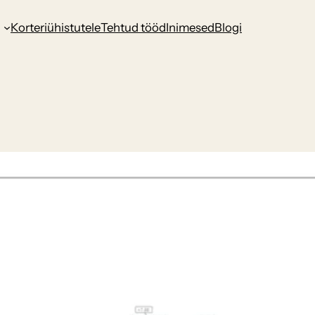
d
Korteriühistutele
Tehtud tööd
Inimesed
Blogi