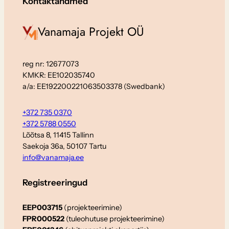
Kontaktandmed
Vanamaja Projekt OÜ
reg nr: 12677073
KMKR: EE102035740
a/a: EE192200221063503378 (Swedbank)
+372 735 0370
+372 5788 0550
Lõõtsa 8, 11415 Tallinn
Saekoja 36a, 50107 Tartu
info@vanamaja.ee
Registreeringud
EEP003715
(projekteerimine)
FPR000522
(tuleohutuse projekteerimine)