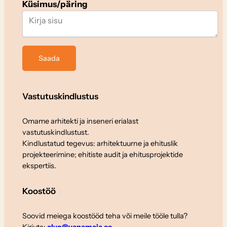
Küsimus/päring
Vastutuskindlustus
Omame arhitekti ja inseneri erialast
vastutuskindlustust.
Kindlustatud tegevus: arhitektuurne ja ehituslik
projekteerimine; ehitiste audit ja ehitusprojektide
ekspertiis.
Koostöö
Soovid meiega koostööd teha või meile tööle tulla?