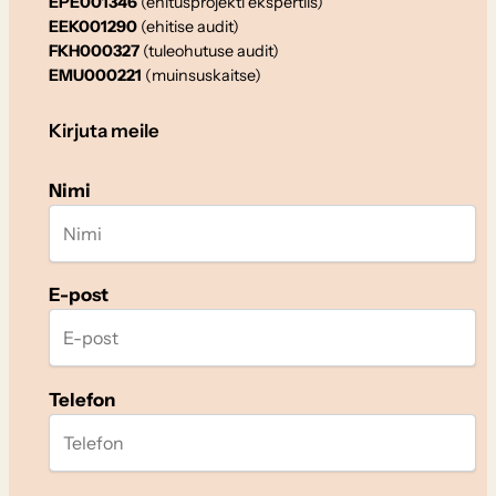
EPE001346
(ehitusprojekti ekspertiis)
EEK001290
(ehitise audit)
FKH000327
(tuleohutuse audit)
EMU000221
(muinsuskaitse)
Kirjuta meile
Nimi
E-post
Telefon