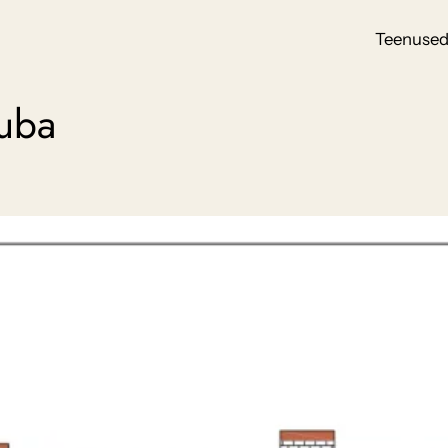
Teenuse
luba