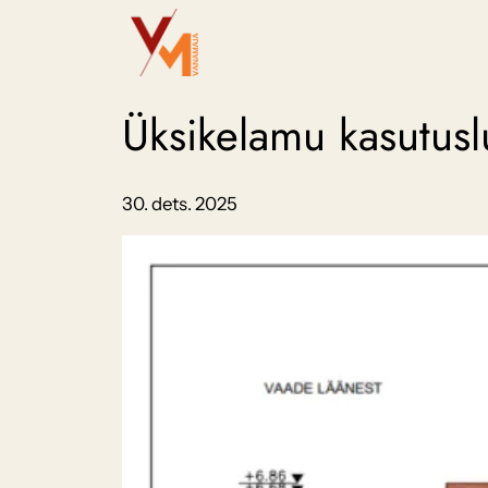
Liigu
sisu
juurde
Üksikelamu kasutus
30. dets. 2025