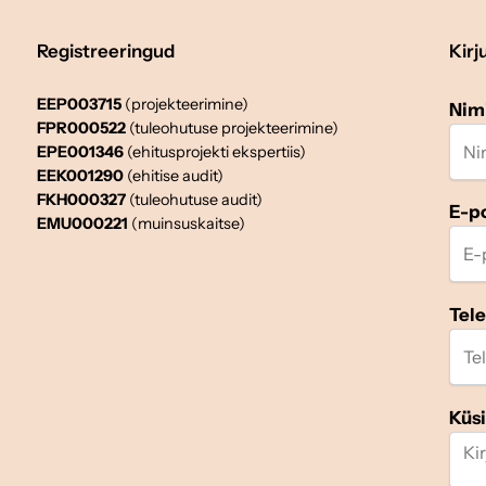
Registreeringud
Kirj
EEP003715
(projekteerimine)
Nim
FPR000522
(tuleohutuse projekteerimine)
EPE001346
(ehitusprojekti ekspertiis)
EEK001290
(ehitise audit)
FKH000327
(tuleohutuse audit)
E-p
EMU000221
(muinsuskaitse)
Tel
Küs