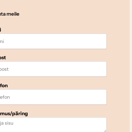
uta meile
i
ost
efon
imus/päring