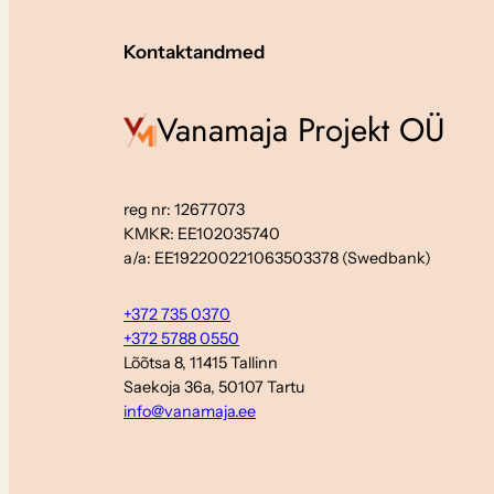
Kontaktandmed
Vanamaja Projekt OÜ
reg nr: 12677073
KMKR: EE102035740
a/a: EE192200221063503378 (Swedbank)
+372 735 0370
+372 5788 0550
Lõõtsa 8, 11415 Tallinn
Saekoja 36a, 50107 Tartu
info@vanamaja.ee