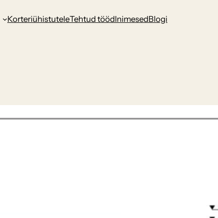
d
Korteriühistutele
Tehtud tööd
Inimesed
Blogi