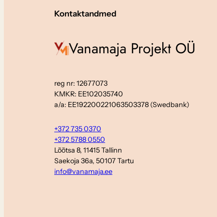
Kontaktandmed
Vanamaja Projekt OÜ
reg nr: 12677073
KMKR: EE102035740
a/a: EE192200221063503378 (Swedbank)
+372 735 0370
+372 5788 0550
Lõõtsa 8, 11415 Tallinn
Saekoja 36a, 50107 Tartu
info@vanamaja.ee