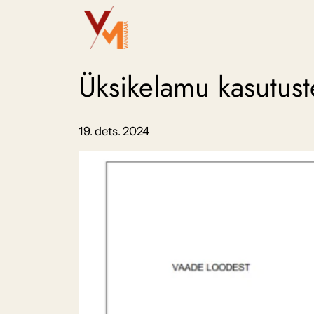
Liigu
sisu
juurde
Üksikelamu kasutust
19. dets. 2024