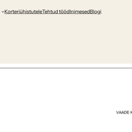
d
Korteriühistutele
Tehtud tööd
Inimesed
Blogi