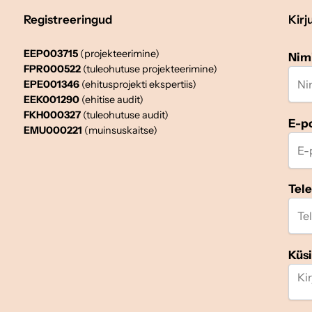
Registreeringud
Kirj
EEP003715
(projekteerimine)
Nim
FPR000522
(tuleohutuse projekteerimine)
EPE001346
(ehitusprojekti ekspertiis)
EEK001290
(ehitise audit)
FKH000327
(tuleohutuse audit)
E-p
EMU000221
(muinsuskaitse)
Tel
Küs