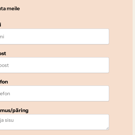
uta meile
i
ost
efon
imus/päring