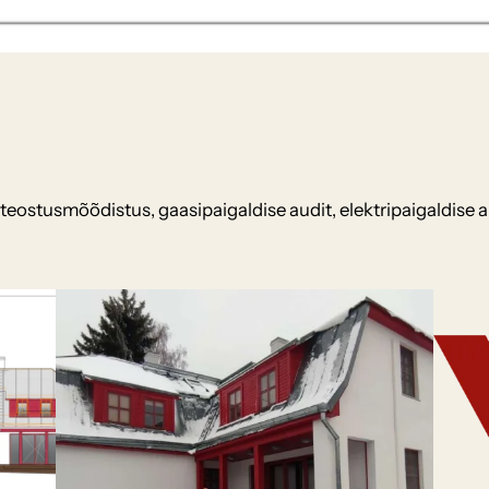
ostusmõõdistus, gaasipaigaldise audit, elektripaigaldise aud