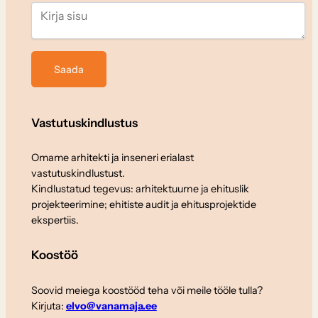
Vastutuskindlustus
Omame arhitekti ja inseneri erialast
vastutuskindlustust.
Kindlustatud tegevus: arhitektuurne ja ehituslik
projekteerimine; ehitiste audit ja ehitusprojektide
ekspertiis.
Koostöö
Soovid meiega koostööd teha või meile tööle tulla?
Kirjuta:
elvo@vanamaja.ee