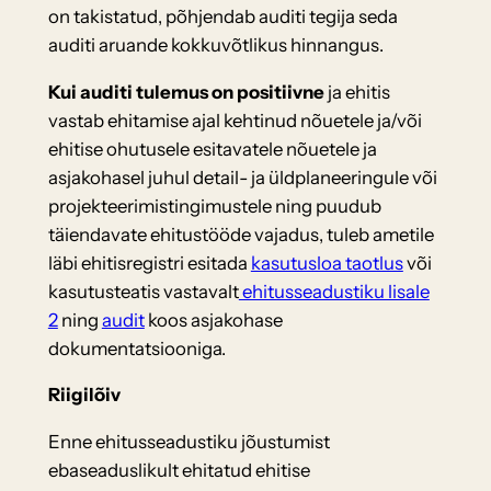
on takistatud, põhjendab auditi tegija seda
auditi aruande kokkuvõtlikus hinnangus.
Kui auditi tulemus on positiivne
ja ehitis
vastab ehitamise ajal kehtinud nõuetele ja/või
ehitise ohutusele esitavatele nõuetele ja
asjakohasel juhul detail- ja üldplaneeringule või
projekteerimistingimustele ning puudub
täiendavate ehitustööde vajadus, tuleb ametile
läbi ehitisregistri esitada
kasutusloa taotlus
või
kasutusteatis vastavalt
ehitusseadustiku lisale
2
ning
audit
koos asjakohase
dokumentatsiooniga.
Riigilõiv
Enne ehitusseadustiku jõustumist
ebaseaduslikult ehitatud ehitise