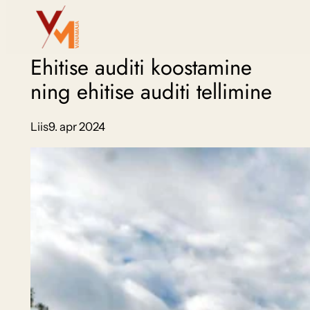
Liigu
sisu
juurde
Ehitise auditi koostamine
ning ehitise auditi tellimine
Liis
9. apr 2024