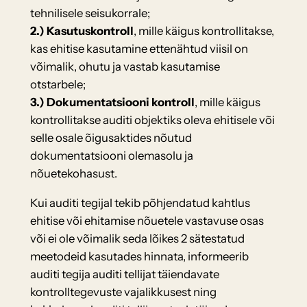
tehnilisele seisukorrale;
2.)
Kasutuskontroll
, mille käigus kontrollitakse,
kas ehitise kasutamine ettenähtud viisil on
võimalik, ohutu ja vastab kasutamise
otstarbele;
3.) Dokumentatsiooni kontroll
, mille käigus
kontrollitakse auditi objektiks oleva ehitisele või
selle osale õigusaktides nõutud
dokumentatsiooni olemasolu ja
nõuetekohasust.
Kui auditi tegijal tekib põhjendatud kahtlus
ehitise või ehitamise nõuetele vastavuse osas
või ei ole võimalik seda lõikes 2 sätestatud
meetodeid kasutades hinnata, informeerib
auditi tegija auditi tellijat täiendavate
kontrolltegevuste vajalikkusest ning