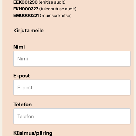
EEK001290
(ehitise audit)
FKH000327
(tuleohutuse audit)
EMU000221
(muinsuskaitse)
Kirjuta meile
Nimi
E-post
Telefon
Küsimus/päring