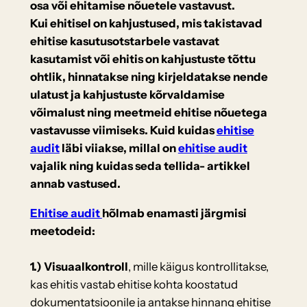
osa või ehitamise nõuetele vastavust.
Kui ehitisel on kahjustused, mis takistavad
ehitise kasutusotstarbele vastavat
kasutamist või ehitis on kahjustuste tõttu
ohtlik, hinnatakse ning kirjeldatakse nende
ulatust ja kahjustuste kõrvaldamise
võimalust ning meetmeid ehitise nõuetega
vastavusse viimiseks. Kuid kuidas
ehitise
audit
läbi viiakse, millal on
ehitise audit
vajalik ning kuidas seda tellida- artikkel
annab vastused.
Ehitise audit
hõlmab enamasti järgmisi
meetodeid:
1.) Visuaalkontroll
, mille käigus kontrollitakse,
kas ehitis vastab ehitise kohta koostatud
dokumentatsioonile ja antakse hinnang ehitise