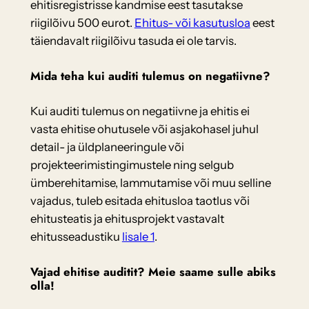
ehitisregistrisse kandmise eest tasutakse
riigilõivu 500 eurot.
Ehitus- või kasutusloa
eest
täiendavalt riigilõivu tasuda ei ole tarvis.
Mida teha kui auditi tulemus on negatiivne?
Kui auditi tulemus on negatiivne ja ehitis ei
vasta ehitise ohutusele või asjakohasel juhul
detail- ja üldplaneeringule või
projekteerimistingimustele ning selgub
ümberehitamise, lammutamise või muu selline
vajadus, tuleb esitada ehitusloa taotlus või
ehitusteatis ja ehitusprojekt vastavalt
ehitusseadustiku
lisale 1
.
Vajad ehitise auditit? Meie saame sulle abiks
olla!