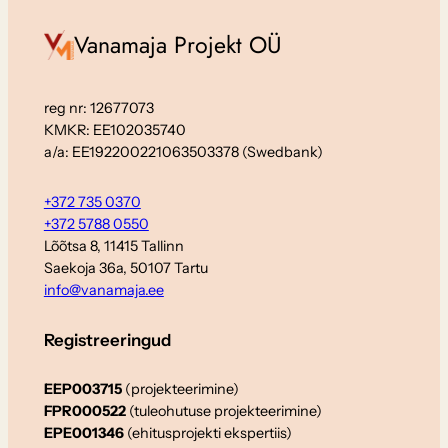
Vanamaja Projekt OÜ
reg nr: 12677073
KMKR: EE102035740
a/a: EE192200221063503378 (Swedbank)
+372 735 0370
+372 5788 0550
Lõõtsa 8, 11415 Tallinn
Saekoja 36a, 50107 Tartu
info@vanamaja.ee
Registreeringud
EEP003715
(projekteerimine)
FPR000522
(tuleohutuse projekteerimine)
EPE001346
(ehitusprojekti ekspertiis)