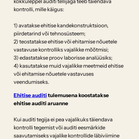
kokkuleppel auditi tellijaga teeb täiendava
kontrolli, mille käigus:
1) avatakse ehitise kandekonstruktsioon,
piirdetarind või tehnosüsteem;
2) teostatakse ehitise või ehitamise nõuetele
vastavuse kontrolliks vajalikke mõõtmisi;
3) edastatakse proov laborisse analüüsiks;
4) kasutatakse muid vajalikke meetmeid ehitise
või ehitamise nõuetele vastavuses
veendumiseks.
Ehitise auditi
tulemusena koostatakse
ehitise auditi aruanne
Kui auditi tegija ei pea vajalikuks täiendava
kontrolli tegemist või auditi eesmärkide
saavutamiseks vajalike kontrollide läbiviimine