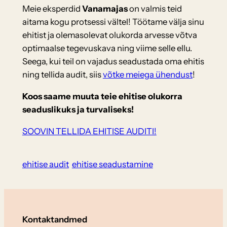
Meie eksperdid
Vanamajas
on valmis teid
aitama kogu protsessi vältel! Töötame välja sinu
ehitist ja olemasolevat olukorda arvesse võtva
optimaalse tegevuskava ning viime selle ellu.
Seega, kui teil on vajadus seadustada oma ehitis
ning tellida audit, siis
võtke meiega ühendust
!
Koos saame muuta teie ehitise olukorra
seaduslikuks ja turvaliseks!
SOOVIN TELLIDA EHITISE AUDITI!
ehitise audit
ehitise seadustamine
Kontaktandmed