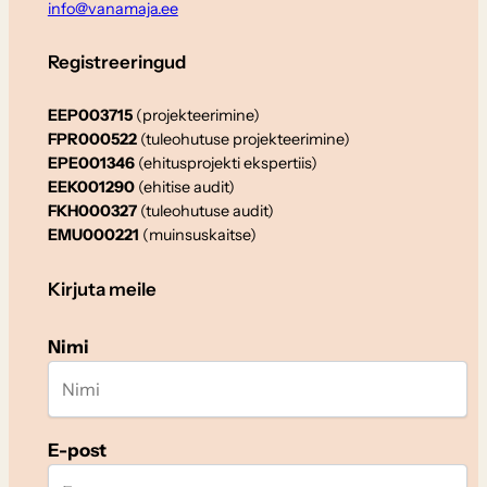
info@vanamaja.ee
Registreeringud
EEP003715
(projekteerimine)
FPR000522
(tuleohutuse projekteerimine)
EPE001346
(ehitusprojekti ekspertiis)
EEK001290
(ehitise audit)
FKH000327
(tuleohutuse audit)
EMU000221
(muinsuskaitse)
Kirjuta meile
Nimi
E-post