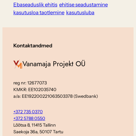
Ebaseaduslik ehitis
ehitise seadustamine
kasutusloa taotlemine
kasutusluba
Kontaktandmed
Vanamaja Projekt OÜ
reg nr: 12677073
KMKR: EE102035740
a/a: EE192200221063503378 (Swedbank)
+372 735 0370
+372 5788 0550
Lõõtsa 8, 11415 Tallinn
Saekoja 36a, 50107 Tartu