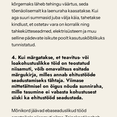
kõrgemaks läheb tehingu väärtus, seda
tõenäolisemalt ka laenuraha kaasatakse. Kui
aga suuri summasid juba välja käia, tahetakse
kindlust, et ostetav vara on korralik ning
tahkekütteseadmed, elektrisüsteem ja muu
selline pädevate isikute poolt kasutuskõlblikuks
tunnistatud.
4.
Kui märgatakse, et teavitus- või
loakohustuslikke töid on teostatud
niisamuti, võib omavalitsus esitada
märgukirja, milles annab ehitustööde
seadustamiseks tähtaja. Viimase
mittetäitmisel on õigus nõuda sunniraha,
mille tasumine ei vabasta kohustusest
siiski ka ehitustööd seadustada.
Mõnikord jäävad ebaseaduslikud tööd