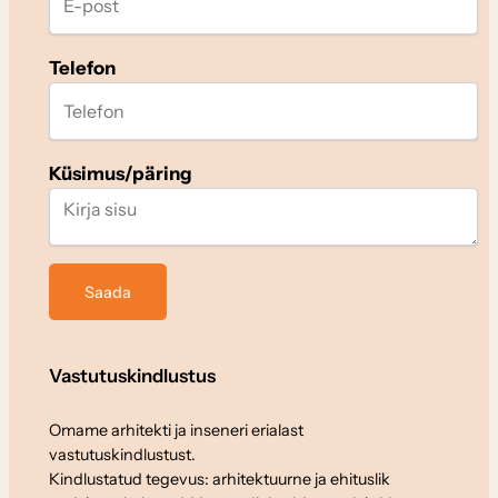
Telefon
Küsimus/päring
Vastutuskindlustus
Omame arhitekti ja inseneri erialast
vastutuskindlustust.
Kindlustatud tegevus: arhitektuurne ja ehituslik