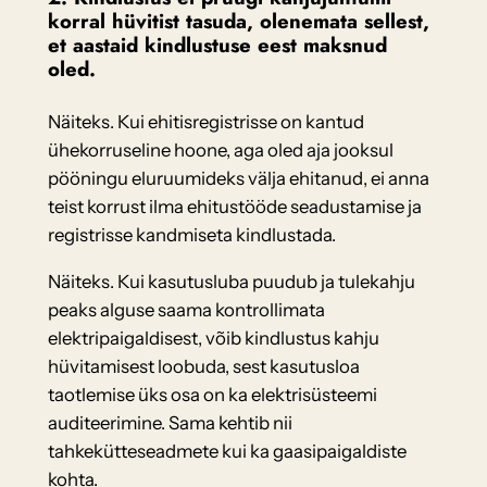
korral hüvitist tasuda, olenemata sellest,
et aastaid kindlustuse eest maksnud
oled.
Näiteks. Kui ehitisregistrisse on kantud
ühekorruseline hoone, aga oled aja jooksul
pööningu eluruumideks välja ehitanud, ei anna
teist korrust ilma ehitustööde seadustamise ja
registrisse kandmiseta kindlustada.
Näiteks. Kui kasutusluba puudub ja tulekahju
peaks alguse saama kontrollimata
elektripaigaldisest, võib kindlustus kahju
hüvitamisest loobuda, sest kasutusloa
taotlemise üks osa on ka elektrisüsteemi
auditeerimine. Sama kehtib nii
tahkekütteseadmete kui ka gaasipaigaldiste
kohta.