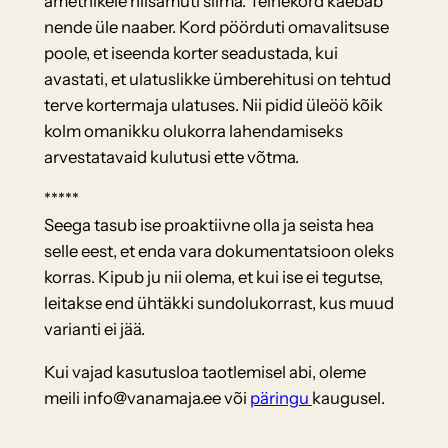
ametnikele niisamuti silma. Teinekord kaebab
nende üle naaber. Kord pöörduti omavalitsuse
poole, et iseenda korter seadustada, kui
avastati, et ulatuslikke ümberehitusi on tehtud
terve kortermaja ulatuses. Nii pidid üleöö kõik
kolm omanikku olukorra lahendamiseks
arvestatavaid kulutusi ette võtma.
*****
Seega tasub ise proaktiivne olla ja seista hea
selle eest, et enda vara dokumentatsioon oleks
korras. Kipub ju nii olema, et kui ise ei tegutse,
leitakse end ühtäkki sundolukorrast, kus muud
varianti ei jää.
Kui vajad kasutusloa taotlemisel abi, oleme
meili info@vanamaja.ee või
päringu
kaugusel.