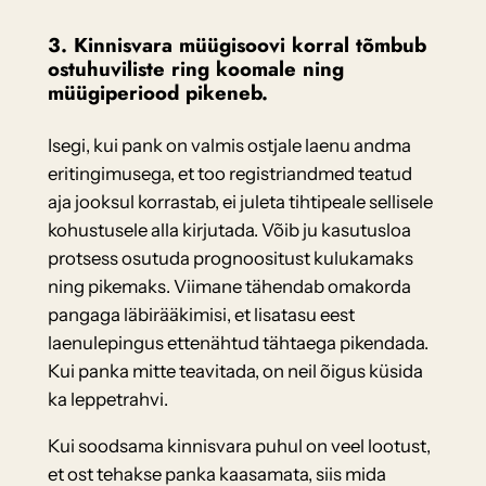
3. Kinnisvara müügisoovi korral tõmbub
ostuhuviliste ring koomale ning
müügiperiood pikeneb.
Isegi, kui pank on valmis ostjale laenu andma
eritingimusega, et too registriandmed teatud
aja jooksul korrastab, ei juleta tihtipeale sellisele
kohustusele alla kirjutada. Võib ju kasutusloa
protsess osutuda prognoositust kulukamaks
ning pikemaks. Viimane tähendab omakorda
pangaga läbirääkimisi, et lisatasu eest
laenulepingus ettenähtud tähtaega pikendada.
Kui panka mitte teavitada, on neil õigus küsida
ka leppetrahvi.
Kui soodsama kinnisvara puhul on veel lootust,
et ost tehakse panka kaasamata, siis mida