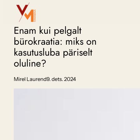
Liigu
sisu
juurde
Enam kui pelgalt
bürokraatia: miks on
kasutusluba päriselt
oluline?
Mirel Laurend
9. dets. 2024