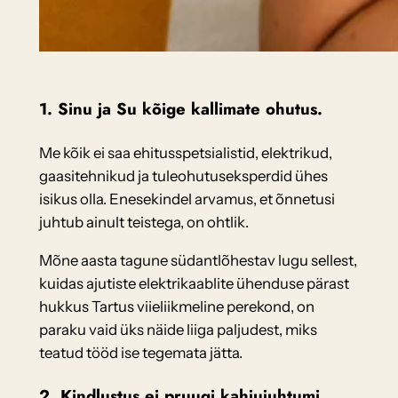
1. Sinu ja Su kõige kallimate ohutus.
Me kõik ei saa ehitusspetsialistid, elektrikud,
gaasitehnikud ja tuleohutuseksperdid ühes
isikus olla. Enesekindel arvamus, et õnnetusi
juhtub ainult teistega, on ohtlik.
Mõne aasta tagune südantlõhestav lugu sellest,
kuidas ajutiste elektrikaablite ühenduse pärast
hukkus Tartus viieliikmeline perekond, on
paraku vaid üks näide liiga paljudest, miks
teatud tööd ise tegemata jätta.
2. Kindlustus ei pruugi kahjujuhtumi