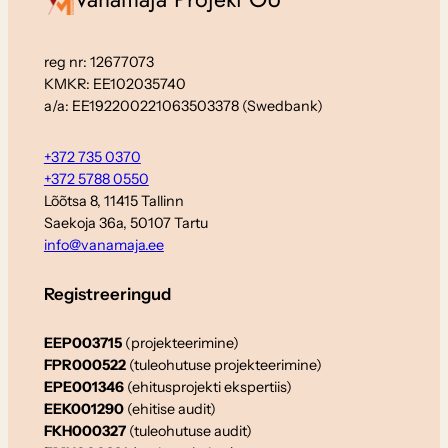
reg nr: 12677073
KMKR: EE102035740
a/a: EE192200221063503378 (Swedbank)
+372 735 0370
+372 5788 0550
Lõõtsa 8, 11415 Tallinn
Saekoja 36a, 50107 Tartu
info@vanamaja.ee
Registreeringud
EEP003715
(projekteerimine)
FPR000522
(tuleohutuse projekteerimine)
EPE001346
(ehitusprojekti ekspertiis)
EEK001290
(ehitise audit)
FKH000327
(tuleohutuse audit)