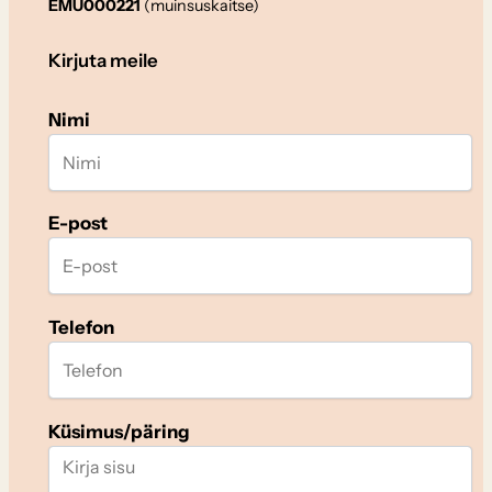
EMU000221
(muinsuskaitse)
Kirjuta meile
Nimi
E-post
Telefon
Küsimus/päring