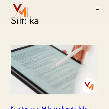
Liigu
Silt:
ka
sisu
juurde
Kasutusluba: Miks on kasutusluba