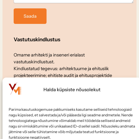
Vastutuskindlustus
Omame arhitekti ja inseneri erialast
vastutuskindlustust.
Kindlustatud tegevus: arhitektuurne ja ehituslik
projekteerimine; ehitiste audit ja ehitusprojektide
ekspertiis.
Halda küpsiste nõusolekut
Koostöö
Parima kasutuskogemuse pakkumiseks kasutame selliseid tehnoloogiaid
Soovid meiega koostööd teha või meile tööle tulla?
nagu küpsised, et salvestada ja/või pääseda ligi seadme andmetele. Nende
Kirjuta:
elvo@vanamaja.ee
tehnoloogiatega nõustumine võimaldab meil töödelda selliseid andmeid
nagu sirvimiskäitumine või unikaalsed ID-d sellel saidil. Nõusoleku andmata
jätmine või selle tühistamine võib mõjutada teatud funktsioone ja
Jälgi meid
funktsioone negatiivselt.