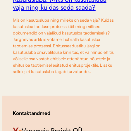
vaja ning kuidas seda saada?
Mis on kasutusluba ning milleks on seda vaja? Kuidas
kasutusloa taotluse protsess käib ning millised
dokumendid on vajalikud kasutusloa taotlemiseks?
Järgnevas artiklis võtame luubi alla kasutusloa
taotlemise protsessi. Ehitusseadustiku järgi on
kasutusluba omavalitsuse kinnitus, et valminud ehitis
või selle osa vastab ehitisele ettenähtud nõuetele ja
ehitusloa taotlemisel esitatud ehitusprojektile. Lisaks
sellele, et kasutusluba tagab turvatunde…
Kontaktandmed
Vanamaja Projekt OÜ