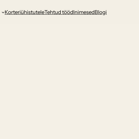
d
Korteriühistutele
Tehtud tööd
Inimesed
Blogi