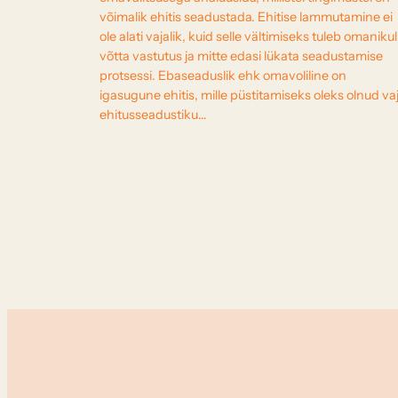
võimalik ehitis seadustada. Ehitise lammutamine ei
ole alati vajalik, kuid selle vältimiseks tuleb omanikul
võtta vastutus ja mitte edasi lükata seadustamise
protsessi. Ebaseaduslik ehk omavoliline on
igasugune ehitis, mille püstitamiseks oleks olnud va
ehitusseadustiku…