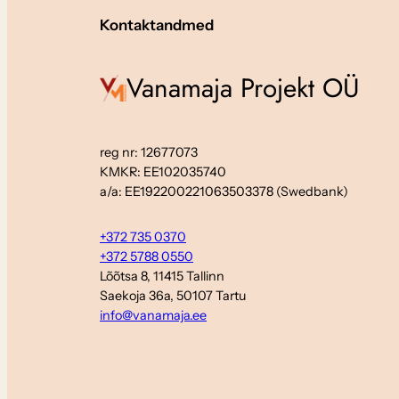
Kontaktandmed
Vanamaja Projekt OÜ
reg nr: 12677073
KMKR: EE102035740
a/a: EE192200221063503378 (Swedbank)
+372 735 0370
+372 5788 0550
Lõõtsa 8, 11415 Tallinn
Saekoja 36a, 50107 Tartu
info@vanamaja.ee