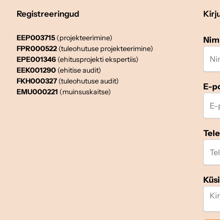
Registreeringud
Kirj
EEP003715
(projekteerimine)
Nim
FPR000522
(tuleohutuse projekteerimine)
EPE001346
(ehitusprojekti ekspertiis)
EEK001290
(ehitise audit)
FKH000327
(tuleohutuse audit)
E-p
EMU000221
(muinsuskaitse)
Tel
Küs