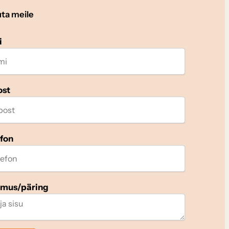
uta meile
i
ost
efon
imus/päring