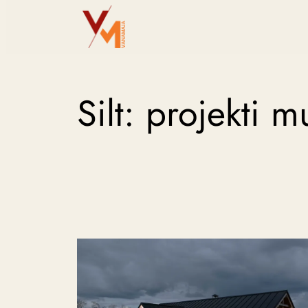
Liigu
sisu
juurde
Silt:
projekti m