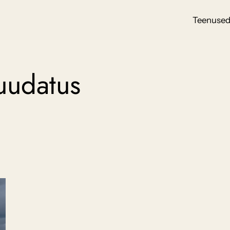
Teenuse
uudatus