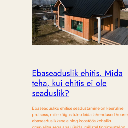
Ebaseaduslik ehitis. Mida
teha, kui ehitis ei ole
seaduslik?
Ebaseadusliku ehitise seadustamine on keeruline
protsess, mille käigus tuleb leida lahendused hoone
ebaseaduslikkusele ning koostöös kohaliku
omavalitsusega analüüsida, millistel tingimustel on