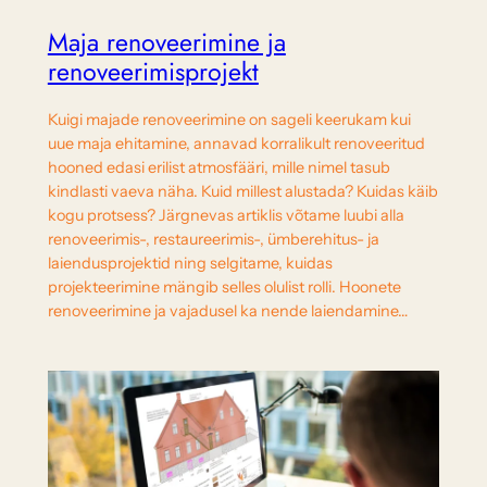
Maja renoveerimine ja
renoveerimisprojekt
Kuigi majade renoveerimine on sageli keerukam kui
uue maja ehitamine, annavad korralikult renoveeritud
hooned edasi erilist atmosfääri, mille nimel tasub
kindlasti vaeva näha. Kuid millest alustada? Kuidas käib
kogu protsess? Järgnevas artiklis võtame luubi alla
renoveerimis-, restaureerimis-, ümberehitus- ja
laiendusprojektid ning selgitame, kuidas
projekteerimine mängib selles olulist rolli. Hoonete
renoveerimine ja vajadusel ka nende laiendamine…