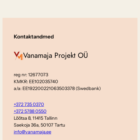
Kontaktandmed
Vanamaja Projekt OÜ
reg nr: 12677073
KMKR: EE102035740
a/a: EE192200221063503378 (Swedbank)
+372 735 0370
+372 5788 0550
Lõõtsa 8, 11415 Tallinn
Saekoja 36a, 50107 Tartu
info@vanamaja.ee