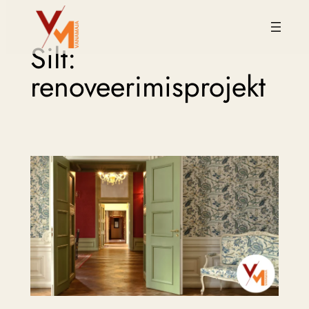
Liigu
Silt:
sisu
juurde
renoveerimisprojekt