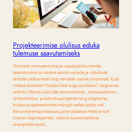
Projekteerimise olulisus eduka
tulemuse saavutamiseks
Hoonete renoveerimine ja vajadusel ka nende
laiendamine on oluline samm vanade ja väärikate
ehitiste säilitamisel ning nendele uue elu andmisel. Kuid
millest alustada? Kuidas käib kogu protsess? Järgnevas
artiklis võtame luubi alla renoveerimis-, restaureerimis-,
ümberehitus- ja laiendusprojektid ning selgitame,
kuidas projekteerimine mängib selles olulist rolli.
Renoveerimisprotsessis parandatakse mitte ainult
hoone väljanägemist, vaid ka suurendatakse
energiatõhusust…