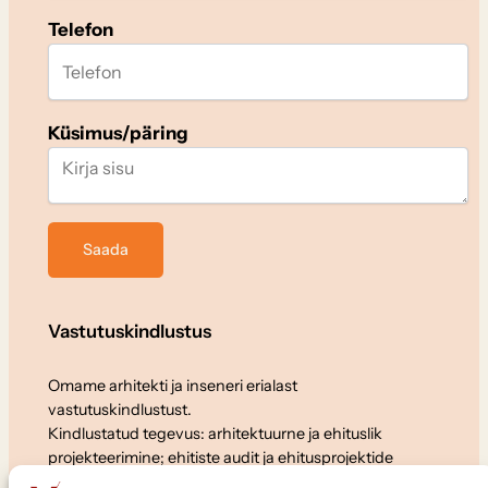
Telefon
Küsimus/päring
Vastutuskindlustus
Omame arhitekti ja inseneri erialast
vastutuskindlustust.
Kindlustatud tegevus: arhitektuurne ja ehituslik
projekteerimine; ehitiste audit ja ehitusprojektide
ekspertiis.