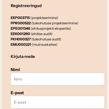
Registreeringud
EEP003715
(projekteerimine)
FPR000522
(tuleohutuse projekteerimine)
EPE001346
(ehitusprojekti ekspertiis)
EEK001290
(ehitise audit)
FKH000327
(tuleohutuse audit)
EMU000221
(muinsuskaitse)
Kirjuta meile
Nimi
E-post