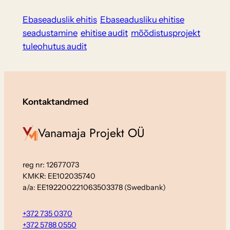
Ebaseaduslik ehitis
Ebaseadusliku ehitise
seadustamine
ehitise audit
mõõdistusprojekt
tuleohutus audit
Kontaktandmed
Vanamaja Projekt OÜ
reg nr: 12677073
KMKR: EE102035740
a/a: EE192200221063503378 (Swedbank)
+372 735 0370
+372 5788 0550