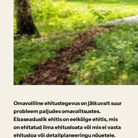
Omavoliline ehitustegevus on jätkuvalt suur
probleem paljudes omavalitsustes.
Ebaseaduslik ehitis on eelkõige ehitis, mis
on ehitatud ilma ehitusloata või mis ei vasta
ehitusloa või detailplaneeringu nõuetele.