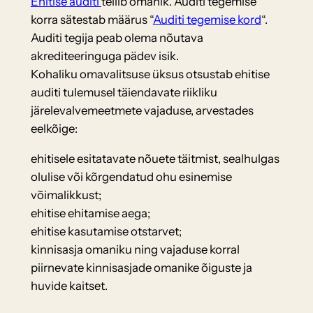
Ehitise auditi
tellib omanik. Auditi tegemise
korra sätestab määrus “
Auditi tegemise kord
“.
Auditi tegija peab olema nõutava
akrediteeringuga pädev isik.
Kohaliku omavalitsuse üksus otsustab ehitise
auditi tulemusel täiendavate riikliku
järelevalvemeetmete vajaduse, arvestades
eelkõige:
ehitisele esitatavate nõuete täitmist, sealhulgas
olulise või kõrgendatud ohu esinemise
võimalikkust;
ehitise ehitamise aega;
ehitise kasutamise otstarvet;
kinnisasja omaniku ning vajaduse korral
piirnevate kinnisasjade omanike õiguste ja
huvide kaitset.