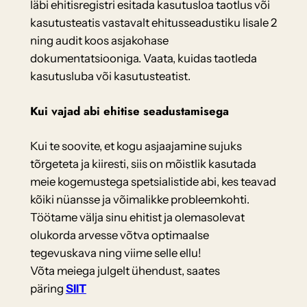
läbi ehitisregistri esitada kasutusloa taotlus või
kasutusteatis vastavalt ehitusseadustiku lisale 2
ning audit koos asjakohase
dokumentatsiooniga. Vaata, kuidas taotleda
kasutusluba või kasutusteatist.
Kui vajad abi ehitise seadustamisega
Kui te soovite, et kogu asjaajamine sujuks
tõrgeteta ja kiiresti, siis on mõistlik kasutada
meie kogemustega spetsialistide abi, kes teavad
kõiki nüansse ja võimalikke probleemkohti.
Töötame välja sinu ehitist ja olemasolevat
olukorda arvesse võtva optimaalse
tegevuskava ning viime selle ellu!
Võta meiega julgelt ühendust, saates
päring
SIIT