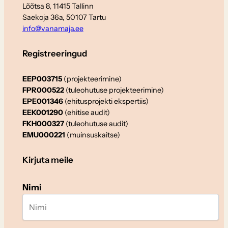
Lõõtsa 8, 11415 Tallinn
Saekoja 36a, 50107 Tartu
info@vanamaja.ee
Registreeringud
EEP003715
(projekteerimine)
FPR000522
(tuleohutuse projekteerimine)
EPE001346
(ehitusprojekti ekspertiis)
EEK001290
(ehitise audit)
FKH000327
(tuleohutuse audit)
EMU000221
(muinsuskaitse)
Kirjuta meile
Nimi