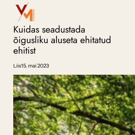
Liigu
sisu
juurde
Kuidas seadustada
õigusliku aluseta ehitatud
ehitist
Liis
15. mai 2023