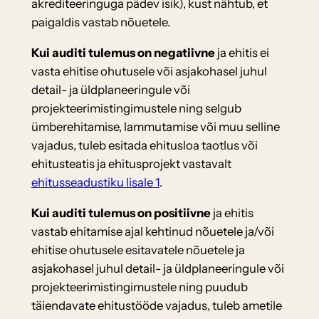
akrediteeringuga pädev isik), kust nähtub, et
paigaldis vastab nõuetele.
Kui auditi tulemus on negatiivne
ja ehitis ei
vasta ehitise ohutusele või asjakohasel juhul
detail- ja üldplaneeringule või
projekteerimistingimustele ning selgub
ümberehitamise, lammutamise või muu selline
vajadus, tuleb esitada ehitusloa taotlus või
ehitusteatis ja ehitusprojekt vastavalt
ehitusseadustiku lisale 1
.
Kui auditi tulemus on positiivne
ja ehitis
vastab ehitamise ajal kehtinud nõuetele ja/või
ehitise ohutusele esitavatele nõuetele ja
asjakohasel juhul detail- ja üldplaneeringule või
projekteerimistingimustele ning puudub
täiendavate ehitustööde vajadus, tuleb ametile