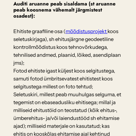
Auditi aruanne peab sisaldama (st aruanne
peab koosnema vähemalt järgmistest
osadest):
Ehitiste graafiline osa (
mõõdistusprojekt
koos
seletuskirjaga), sh ehitusjärgne geodeetiline
kontrollmõõdistus koos tehnovõrkudega,
tehnilised andmed, plaanid, lõiked, asendiplaan
jms);
Fotod ehitiste igast küljest koos selgitustega,
samuti fotod ümbritsevatest ehitistest koos
selgitustega millest on foto tehtud;
Seletuskiri, millest peab muuhulgas selguma, et
tegemist on ebaseadusliku ehitisega; millal ja
milliseid ehitustöid on teostatud (kõik ehitus-,
ümberehitus- ja/või laiendustööd sh ehitamise
ajad); milliseid materjale on kasutatud; kas
ehitis on kooskõlas ehitamise ajal kehtinud