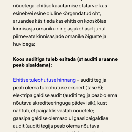
nõuetega; ehitise kasutamise otstarve; kas
esineb/ei esine oluline kõrgendatud oht;
aruandes käsitleda kas ehitis on kooskõlas
kinnisasja omaniku ning asjakohasel juhul
piirnevate kinnisasjade omanike õiguste ja
huvidega;
Koos auditiga tuleb esitada (st auditi aruanne
peab sisaldama):
Ehitise tuleohutuse hinnang
– auditi tegijal
peab olema tuleohutuse ekspert (tase 6);
elektripaigaldise audit (auditi tegija peab olema
nõutava akrediteeringuga pädev isik), kust
nähtub, et paigaldis vastab nõuetele;
gaasipaigaldise olemasolul gaasipaigaldise
audit (auditi tegija peab olema nõutava