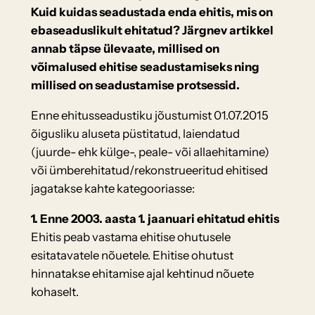
Kuid kuidas seadustada enda ehitis, mis on
ebaseaduslikult ehitatud? Järgnev artikkel
annab täpse ülevaate, millised on
võimalused ehitise seadustamiseks ning
millised on seadustamise protsessid.
Enne ehitusseadustiku jõustumist 01.07.2015
õigusliku aluseta püstitatud, laiendatud
(juurde- ehk külge-, peale- või allaehitamine)
või ümberehitatud/rekonstrueeritud ehitised
jagatakse kahte kategooriasse:
1. Enne 2003. aasta 1. jaanuari ehitatud ehitis
Ehitis peab vastama ehitise ohutusele
esitatavatele nõuetele. Ehitise ohutust
hinnatakse ehitamise ajal kehtinud nõuete
kohaselt.