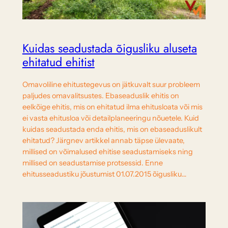
Kuidas seadustada õigusliku aluseta
ehitatud ehitist
Omavoliline ehitustegevus on jätkuvalt suur probleem
paljudes omavalitsustes. Ebaseaduslik ehitis on
eelkõige ehitis, mis on ehitatud ilma ehitusloata või mis
ei vasta ehitusloa või detailplaneeringu nõuetele. Kuid
kuidas seadustada enda ehitis, mis on ebaseaduslikult
ehitatud? Järgnev artikkel annab täpse ülevaate,
millised on võimalused ehitise seadustamiseks ning
millised on seadustamise protsessid. Enne
ehitusseadustiku jõustumist 01.07.2015 õigusliku…