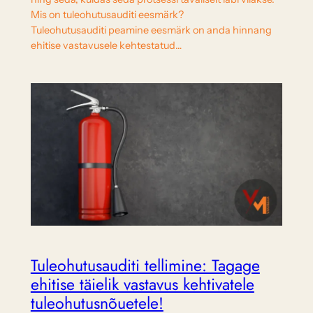
Mis on tuleohutusauditi eesmärk?
Tuleohutusauditi peamine eesmärk on anda hinnang
ehitise vastavusele kehtestatud…
Tuleohutusauditi tellimine: Tagage
ehitise täielik vastavus kehtivatele
tuleohutusnõuetele!