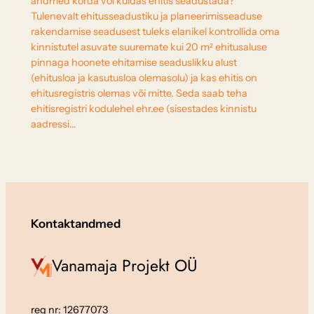
andmed korda või kuidas ehitis seadustada?
Tulenevalt ehitusseadustiku ja planeerimisseaduse
rakendamise seadusest tuleks elanikel kontrollida oma
kinnistutel asuvate suuremate kui 20 m² ehitusaluse
pinnaga hoonete ehitamise seaduslikku alust
(ehitusloa ja kasutusloa olemasolu) ja kas ehitis on
ehitusregistris olemas või mitte. Seda saab teha
ehitisregistri kodulehel ehr.ee (sisestades kinnistu
aadressi…
Kontaktandmed
Vanamaja Projekt OÜ
reg nr: 12677073