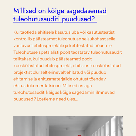
Millised on kõige sagedasemad
tuleohutusauditi puudused?
Kui taotleda ehitisele kasutusluba või kasutusteatist,
kontrollib päästeamet tuleohutuse seisukohast selle
vastavust ehitusprojektile ja kehtestatud nõuetele.
Tuleohutuse spetsialisti poolt teostatav tuleohutusaudit
tellitakse, kui puudub päästeameti poolt
kooskõlastatud ehitusprojekt, ehitis on kooskõlastatud
projektist oluliselt erinevalt ehitatud või puudub
ehitamise ja ehitusmaterjalide ohutust tõendav
ehitusdokumentatsioon. Millised on aga
tuleohutusauditi käigus kõige sagedamini ilmnevad
puudused? Loetleme need üles…