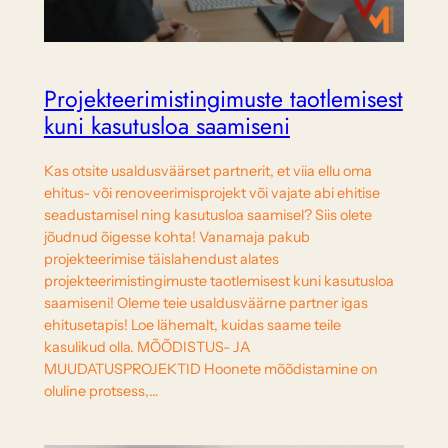
Projekteerimistingimuste taotlemisest
kuni kasutusloa saamiseni
Kas otsite usaldusväärset partnerit, et viia ellu oma
ehitus- või renoveerimisprojekt või vajate abi ehitise
seadustamisel ning kasutusloa saamisel? Siis olete
jõudnud õigesse kohta! Vanamaja pakub
projekteerimise täislahendust alates
projekteerimistingimuste taotlemisest kuni kasutusloa
saamiseni! Oleme teie usaldusväärne partner igas
ehitusetapis! Loe lähemalt, kuidas saame teile
kasulikud olla. MÕÕDISTUS- JA
MUUDATUSPROJEKTID Hoonete mõõdistamine on
oluline protsess,…