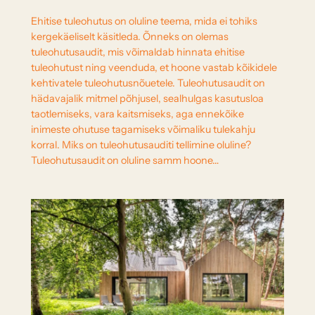
Ehitise tuleohutus on oluline teema, mida ei tohiks
kergekäeliselt käsitleda. Õnneks on olemas
tuleohutusaudit, mis võimaldab hinnata ehitise
tuleohutust ning veenduda, et hoone vastab kõikidele
kehtivatele tuleohutusnõuetele. Tuleohutusaudit on
hädavajalik mitmel põhjusel, sealhulgas kasutusloa
taotlemiseks, vara kaitsmiseks, aga ennekõike
inimeste ohutuse tagamiseks võimaliku tulekahju
korral. Miks on tuleohutusauditi tellimine oluline?
Tuleohutusaudit on oluline samm hoone…