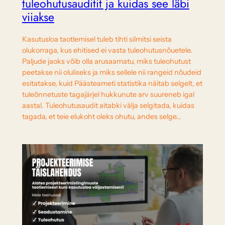
tuleohutusauditit ja kuidas see läbi
viiakse
Kasutusloa taotlemisel tuleb tihti silmitsi seista
olukorraga, kus ehitised ei vasta tuleohutusnõuetele.
Paljude jaoks võib olla arusaamatu, miks tuleohutust
peetakse nii oluliseks ja miks sellele nii rangeid nõudeid
esitatakse, kuid Päästeameti statistika näitab selgelt, et
tuleõnnetuste tagajärjel hukkunute arv suureneb igal
aastal. Tuleohutusaudit aitabki välja selgitada, kuidas
tagada, et teie elukoht oleks ohutu, andes selge…