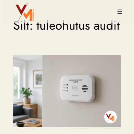
Liigu
Silt:
tuleohutus audit
sisu
juurde