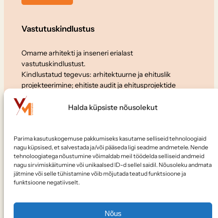
Vastutuskindlustus
Omame arhitekti ja inseneri erialast
vastutuskindlustust.
Kindlustatud tegevus: arhitektuurne ja ehituslik
projekteerimine; ehitiste audit ja ehitusprojektide
ekspertiis.
Halda küpsiste nõusolekut
Koostöö
Parima kasutuskogemuse pakkumiseks kasutame selliseid tehnoloogiaid
Soovid meiega koostööd teha või meile tööle tulla?
nagu küpsised, et salvestada ja/või pääseda ligi seadme andmetele. Nende
Kirjuta:
elvo@vanamaja.ee
tehnoloogiatega nõustumine võimaldab meil töödelda selliseid andmeid
nagu sirvimiskäitumine või unikaalsed ID-d sellel saidil. Nõusoleku andmata
jätmine või selle tühistamine võib mõjutada teatud funktsioone ja
Jälgi meid
funktsioone negatiivselt.
Nõus