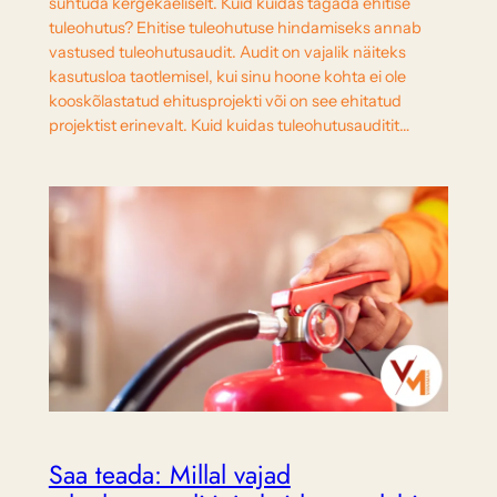
suhtuda kergekäeliselt. Kuid kuidas tagada ehitise
tuleohutus? Ehitise tuleohutuse hindamiseks annab
vastused tuleohutusaudit. Audit on vajalik näiteks
kasutusloa taotlemisel, kui sinu hoone kohta ei ole
kooskõlastatud ehitusprojekti või on see ehitatud
projektist erinevalt. Kuid kuidas tuleohutusauditit…
Saa teada: Millal vajad