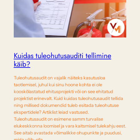
Kuidas tuleohutusauditi tellimine
käib?
Tuleohutusaudit on vajalik näiteks kasutusloa
taotlemisel, juhul kui sinu hoone kohta ei ole
kooskõlastatud ehitusprojekti või on see ehitatud
projektist erinevalt. Kuid kuidas tuleohutusaudit tellida
ning millised dokumendid tuleb esitada tuleohutuse
ekspertidele? Artiklist leiad vastused.
Tuleohutusaudit on esimene samm turvalise
elukeskkonna loomisel ja vara kaitsmisel tulekahju eest.
See aitab avastada võimalikke ohupunkte ja puudusi,
mida võib-olla…