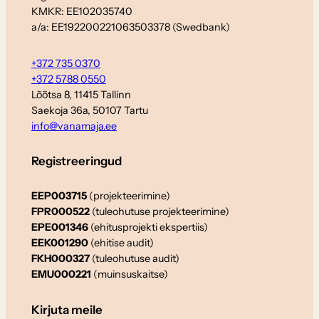
KMKR: EE102035740
a/a: EE192200221063503378 (Swedbank)
+372 735 0370
+372 5788 0550
Lõõtsa 8, 11415 Tallinn
Saekoja 36a, 50107 Tartu
info@vanamaja.ee
Registreeringud
EEP003715
(projekteerimine)
FPR000522
(tuleohutuse projekteerimine)
EPE001346
(ehitusprojekti ekspertiis)
EEK001290
(ehitise audit)
FKH000327
(tuleohutuse audit)
EMU000221
(muinsuskaitse)
Kirjuta meile