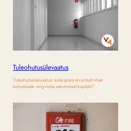
Tuleohutusülevaatus
Tuleohutusülevaatus: kelle jaoks on antud nõue
kohustuslik ning mida see endast kujutab?