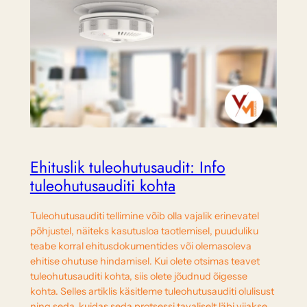
Ehituslik tuleohutusaudit: Info
tuleohutusauditi kohta
Tuleohutusauditi tellimine võib olla vajalik erinevatel
põhjustel, näiteks kasutusloa taotlemisel, puuduliku
teabe korral ehitusdokumentides või olemasoleva
ehitise ohutuse hindamisel. Kui olete otsimas teavet
tuleohutusauditi kohta, siis olete jõudnud õigesse
kohta. Selles artiklis käsitleme tuleohutusauditi olulisust
ning seda, kuidas seda protsessi tavaliselt läbi viiakse.