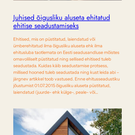
Juhised õigusliku aluseta ehitatud
ehitise seadustamiseks
Ehitised, mis on püstitatud, laiendatud või
ümberehitatud ilma õigusliku aluseta ehk ilma
ehitusluba taotlemata on Eesti seadusandluse mõistes
omavoliliselt püstitatud ning sellised ehitised tuleb
seadustada. Kuidas käib seadustamise protsess,
millised hooned tuleb seadustada ning kust leida abi –
järgnev artikkel toob vastused. Enne ehitusseadustiku
jõustumist 01.07.2015 õigusliku aluseta püstitatud,
laiendatud (juurde- ehk külge-, peale- või…