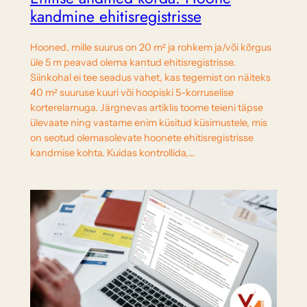
kandmine ehitisregistrisse
Hooned, mille suurus on 20 m² ja rohkem ja/või kõrgus
üle 5 m peavad olema kantud ehitisregistrisse.
Siinkohal ei tee seadus vahet, kas tegemist on näiteks
40 m² suuruse kuuri või hoopiski 5-korruselise
korterelamuga. Järgnevas artiklis toome teieni täpse
ülevaate ning vastame enim küsitud küsimustele, mis
on seotud olemasolevate hoonete ehitisregistrisse
kandmise kohta. Kuidas kontrollida,…