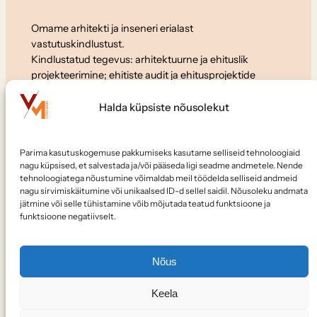
Omame arhitekti ja inseneri erialast
vastutuskindlustust.
Kindlustatud tegevus: arhitektuurne ja ehituslik
projekteerimine; ehitiste audit ja ehitusprojektide
ekspertiis.
Halda küpsiste nõusolekut
Koostöö
Parima kasutuskogemuse pakkumiseks kasutame selliseid tehnoloogiaid
Soovid meiega koostööd teha või meile tööle tulla?
nagu küpsised, et salvestada ja/või pääseda ligi seadme andmetele. Nende
Kirjuta:
elvo@vanamaja.ee
tehnoloogiatega nõustumine võimaldab meil töödelda selliseid andmeid
nagu sirvimiskäitumine või unikaalsed ID-d sellel saidil. Nõusoleku andmata
jätmine või selle tühistamine võib mõjutada teatud funktsioone ja
Jälgi meid
funktsioone negatiivselt.
Nõus
Keela
© Kõik õigused kaitstud –