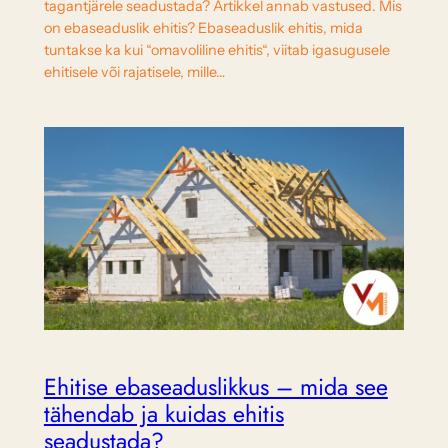
tagantjärele seadustada? Artikkel annab vastused. Mis
on ebaseaduslik ehitis? Ebaseaduslik ehitis, mida
tuntakse ka kui “omavoliline ehitis“, viitab igasugusele
ehitisele või rajatisele, mille…
Ehitise ebaseaduslikkus – mida see
tähendab ja kuidas ehitis
seadustada?