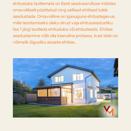
ehitusluba taotlemata on Eesti seadusandluse mõistes
omavoliliselt püstitatud ning sellised ehitised tuleb
seadustada. Omavoliline on igasugune ehitustegevus,
mille teostamiseks oleks olnud vaja ehitusseadustiku
lisa 1 järgi taotleda ehitusluba või ehitusteatis. Ehitise
seadustamine võib olla keeruline protsess, kuid siiski on
võimalik õigusliku aluseta ehitise…