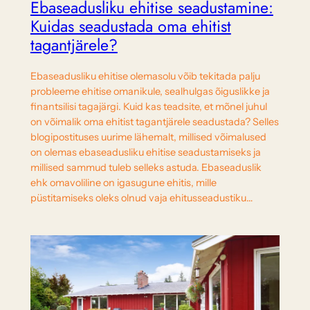
Ebaseadusliku ehitise seadustamine:
Kuidas seadustada oma ehitist
tagantjärele?
Ebaseadusliku ehitise olemasolu võib tekitada palju
probleeme ehitise omanikule, sealhulgas õiguslikke ja
finantsilisi tagajärgi. Kuid kas teadsite, et mõnel juhul
on võimalik oma ehitist tagantjärele seadustada? Selles
blogipostituses uurime lähemalt, millised võimalused
on olemas ebaseadusliku ehitise seadustamiseks ja
millised sammud tuleb selleks astuda. Ebaseaduslik
ehk omavoliline on igasugune ehitis, mille
püstitamiseks oleks olnud vaja ehitusseadustiku…