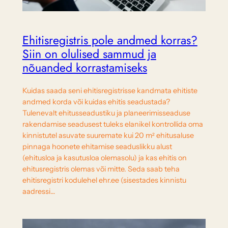
Ehitisregistris pole andmed korras?
Siin on olulised sammud ja
nõuanded korrastamiseks
Kuidas saada seni ehitisregistrisse kandmata ehitiste
andmed korda või kuidas ehitis seadustada?
Tulenevalt ehitusseadustiku ja planeerimisseaduse
rakendamise seadusest tuleks elanikel kontrollida oma
kinnistutel asuvate suuremate kui 20 m² ehitusaluse
pinnaga hoonete ehitamise seaduslikku alust
(ehitusloa ja kasutusloa olemasolu) ja kas ehitis on
ehitusregistris olemas või mitte. Seda saab teha
ehitisregistri kodulehel ehr.ee (sisestades kinnistu
aadressi…