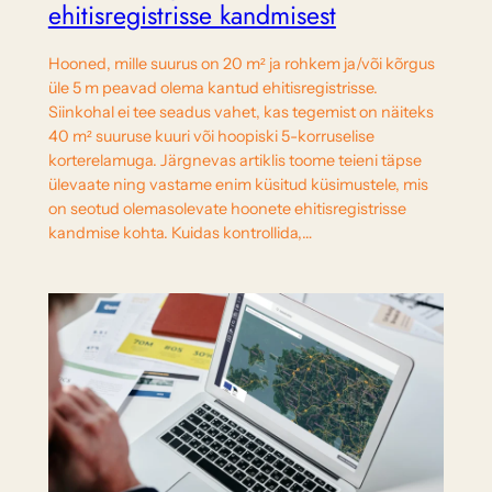
ehitisregistrisse kandmisest
Hooned, mille suurus on 20 m² ja rohkem ja/või kõrgus
üle 5 m peavad olema kantud ehitisregistrisse.
Siinkohal ei tee seadus vahet, kas tegemist on näiteks
40 m² suuruse kuuri või hoopiski 5-korruselise
korterelamuga. Järgnevas artiklis toome teieni täpse
ülevaate ning vastame enim küsitud küsimustele, mis
on seotud olemasolevate hoonete ehitisregistrisse
kandmise kohta. Kuidas kontrollida,…