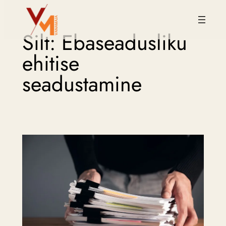
Liigu
Silt:
Ebaseadusliku
sisu
juurde
ehitise
seadustamine