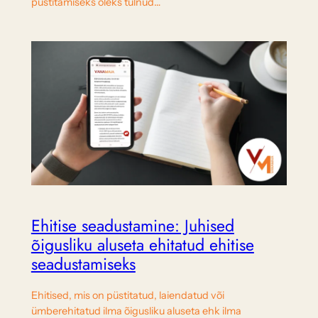
püstitamiseks oleks tulnud…
Ehitise seadustamine: Juhised
õigusliku aluseta ehitatud ehitise
seadustamiseks
Ehitised, mis on püstitatud, laiendatud või
ümberehitatud ilma õigusliku aluseta ehk ilma