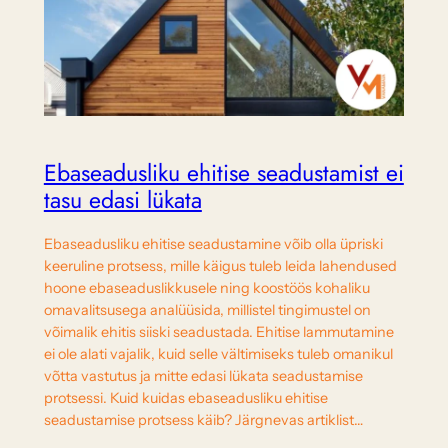
Ebaseadusliku ehitise seadustamist ei
tasu edasi lükata
Ebaseadusliku ehitise seadustamine võib olla üpriski
keeruline protsess, mille käigus tuleb leida lahendused
hoone ebaseaduslikkusele ning koostöös kohaliku
omavalitsusega analüüsida, millistel tingimustel on
võimalik ehitis siiski seadustada. Ehitise lammutamine
ei ole alati vajalik, kuid selle vältimiseks tuleb omanikul
võtta vastutus ja mitte edasi lükata seadustamise
protsessi. Kuid kuidas ebaseadusliku ehitise
seadustamise protsess käib? Järgnevas artiklist…