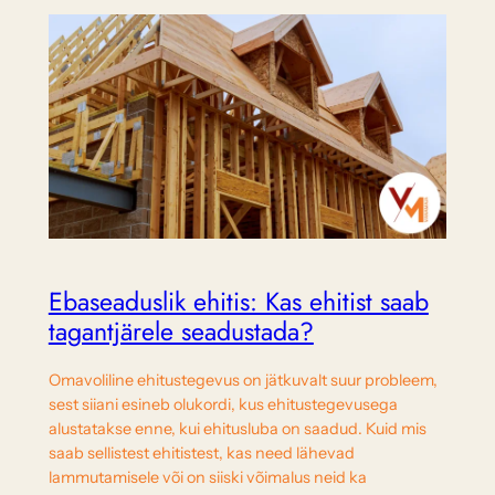
Ebaseaduslik ehitis: Kas ehitist saab
tagantjärele seadustada?
Omavoliline ehitustegevus on jätkuvalt suur probleem,
sest siiani esineb olukordi, kus ehitustegevusega
alustatakse enne, kui ehitusluba on saadud. Kuid mis
saab sellistest ehitistest, kas need lähevad
lammutamisele või on siiski võimalus neid ka