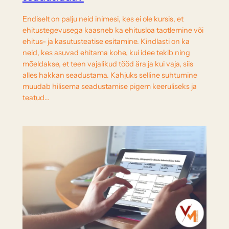
Endiselt on palju neid inimesi, kes ei ole kursis, et
ehitustegevusega kaasneb ka ehitusloa taotlemine või
ehitus- ja kasutusteatise esitamine. Kindlasti on ka
neid, kes asuvad ehitama kohe, kui idee tekib ning
mõeldakse, et teen vajalikud tööd ära ja kui vaja, siis
alles hakkan seadustama. Kahjuks selline suhtumine
muudab hilisema seadustamise pigem keeruliseks ja
teatud…