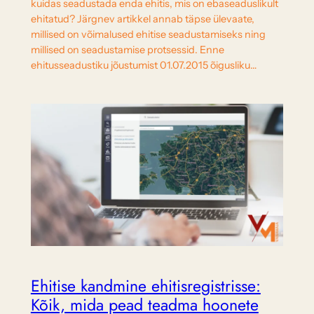
kuidas seadustada enda ehitis, mis on ebaseaduslikult
ehitatud? Järgnev artikkel annab täpse ülevaate,
millised on võimalused ehitise seadustamiseks ning
millised on seadustamise protsessid. Enne
ehitusseadustiku jõustumist 01.07.2015 õigusliku…
Ehitise kandmine ehitisregistrisse:
Kõik, mida pead teadma hoonete