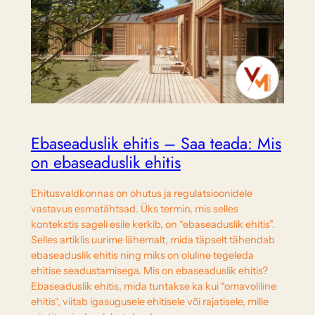
Ebaseaduslik ehitis – Saa teada: Mis
on ebaseaduslik ehitis
Ehitusvaldkonnas on ohutus ja regulatsioonidele
vastavus esmatähtsad. Üks termin, mis selles
kontekstis sageli esile kerkib, on “ebaseaduslik ehitis”.
Selles artiklis uurime lähemalt, mida täpselt tähendab
ebaseaduslik ehitis ning miks on oluline tegeleda
ehitise seadustamisega. Mis on ebaseaduslik ehitis?
Ebaseaduslik ehitis, mida tuntakse ka kui “omavoliline
ehitis“, viitab igasugusele ehitisele või rajatisele, mille