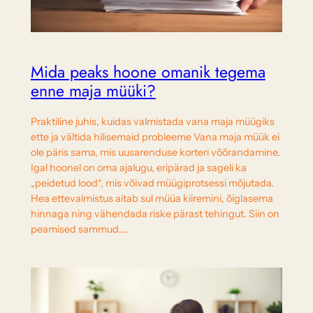
Mida peaks hoone omanik tegema
enne maja müüki?
Praktiline juhis, kuidas valmistada vana maja müügiks
ette ja vältida hilisemaid probleeme Vana maja müük ei
ole päris sama, mis uusarenduse korteri võõrandamine.
Igal hoonel on oma ajalugu, eripärad ja sageli ka
„peidetud lood“, mis võivad müügiprotsessi mõjutada.
Hea ettevalmistus aitab sul müüa kiiremini, õiglasema
hinnaga ning vähendada riske pärast tehingut. Siin on
peamised sammud,…