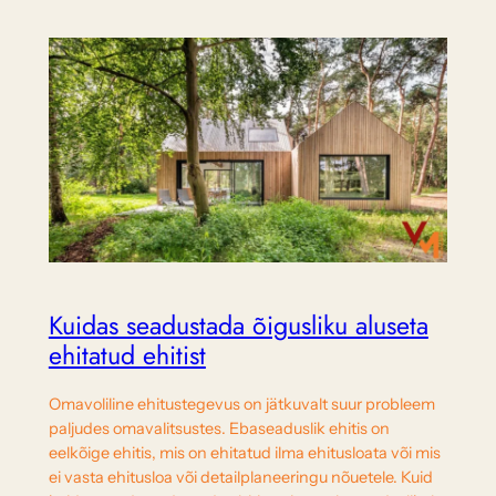
Kuidas seadustada õigusliku aluseta
ehitatud ehitist
Omavoliline ehitustegevus on jätkuvalt suur probleem
paljudes omavalitsustes. Ebaseaduslik ehitis on
eelkõige ehitis, mis on ehitatud ilma ehitusloata või mis
ei vasta ehitusloa või detailplaneeringu nõuetele. Kuid