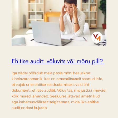
Ehitise audit: võluvits või mõru pill?
Iga nädal pöördub meie poole mõni heauskne
kinnisvaraomanik, kes on omavalitsuselt saanud info,
et vajab oma ehitise seadustamiseks vaid üht
dokumenti: ehitise auditit. Võluvitsa, mis justkui imeväel
kõik mured lahendab. Seejuures jätavad ametnikud
aga kahetsusväärselt selgitamata, mida üks ehitise
audit endast kujutab.