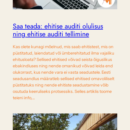
Saa teada: ehitise auditi olulisus
ning ehitise auditi tellimine
Kas olete kunagi mõelnud, mis saab ehitistest, mis on
püstitatud, laiendatud või ümberehitatud ilma vajaliku
ehitusloata? Sellised ehitised võivad seista õiguslikus
ebakindluses ning nende omanikud võivad leida end
olukorrast, kus nende vara ei vasta seadustele. Eesti
seadusandlus määratleb sellised ehitised omavoliliselt
püstitatuks ning nende ehitiste seadustamine võib
osutuda keeruliseks protsessiks. Selles artiklis toome
teieni info,…