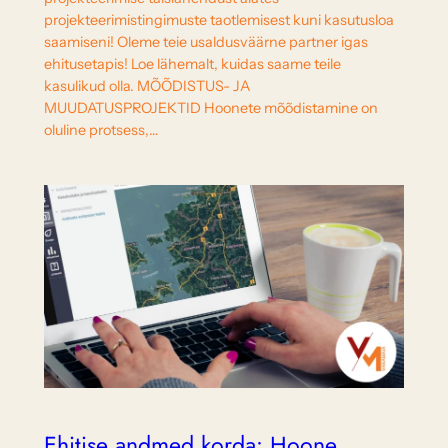
projekteerimistingimuste taotlemisest kuni kasutusloa
saamiseni! Oleme teie usaldusväärne partner igas
ehitusetapis! Loe lähemalt, kuidas saame teile
kasulikud olla. MÕÕDISTUS- JA
MUUDATUSPROJEKTID Hoonete mõõdistamine on
oluline protsess,…
Ehitise andmed korda: Hoone