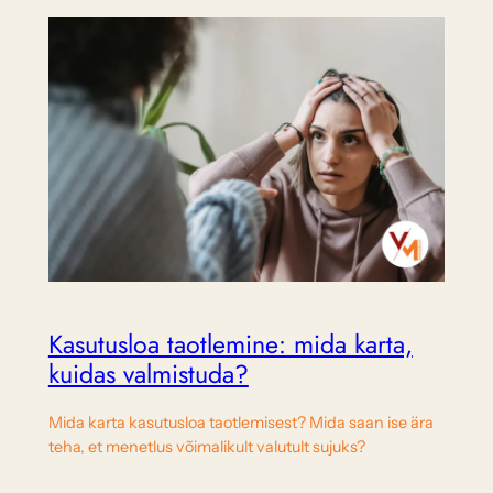
Kasutusloa taotlemine: mida karta,
kuidas valmistuda?
Mida karta kasutusloa taotlemisest? Mida saan ise ära
teha, et menetlus võimalikult valutult sujuks?