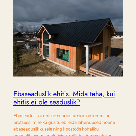
Ebaseaduslik ehitis. Mida teha, kui
ehitis ei ole seaduslik?
Ebaseadusliku ehitise seadustamine on keeruline
protsess, mille käigus tuleb leida lahendused hoone
ebaseaduslikkusele ning koostöös kohaliku
omavalitsusega analüüsida, millistel tingimustel on