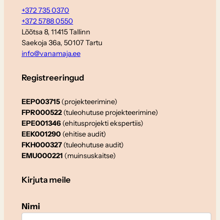
+372 735 0370
+372 5788 0550
Lõõtsa 8, 11415 Tallinn
Saekoja 36a, 50107 Tartu
info@vanamaja.ee
Registreeringud
EEP003715
(projekteerimine)
FPR000522
(tuleohutuse projekteerimine)
EPE001346
(ehitusprojekti ekspertiis)
EEK001290
(ehitise audit)
FKH000327
(tuleohutuse audit)
EMU000221
(muinsuskaitse)
Kirjuta meile
Nimi