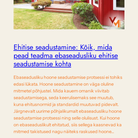
Ehitise seadustamine: Kõik, mida
pead teadma ebaseadusliku ehitise
seadustamise kohta
Ebaseadusliku hoone seadustamise protsessi ei tohiks
edasi lükata. Hoone seadustamine on väga oluline
mitmetel põhjustel. Mida kauem omanik viivitab
seadustamisega, seda keerulisemaks see muutub,
kuna ehitusnormid ja standardid muutuvad pidevalt.
Järgnevalt uurime põhjalikumalt ebaseadusliku hoone
seadustamise protsessi ning selle olulisust. Kui hoone
on ebaseaduslikult ehitatud, siis sellega kaasnevad ka
mitmed takistused nagu näiteks raskused hoone…