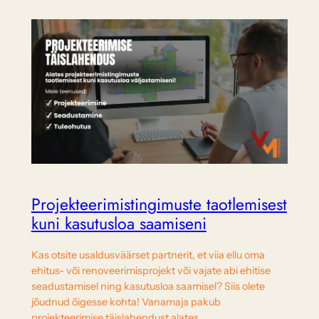
Projekteerimistingimuste taotlemisest
kuni kasutusloa saamiseni
Kas otsite usaldusväärset partnerit, et viia ellu oma
ehitus- või renoveerimisprojekt või vajate abi ehitise
seadustamisel ning kasutusloa saamisel? Siis olete
jõudnud õigesse kohta! Vanamaja pakub
projekteerimise täislahendust alates