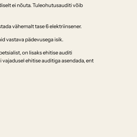
diselt ei nõuta. Tuleohutusauditi võib
stada vähemalt tase 6 elektriinsener.
vaid vastava pädevusega isik.
ialist, on lisaks ehitise auditi
vajadusel ehitise auditiga asendada, ent