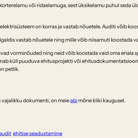
i, korterelamu või ridaelamuga, sest üksikelamu puhul seda ül
 elektrisüsteem on korras ja vastab nõuetele. Auditi võib koo
aigaldis vastab nõuetele ning mille võib niisamuti koostada 
ad vorminõuded ning neid võib koostada vaid oma eriala spets
nab küll puuduva ehitusprojekti või ehitusdokumentatsiooni 
n petlik.
eks vajalikku dokumenti, on meie
abi
mõne kliki kaugusel.
 audit
ehitise seadustamine