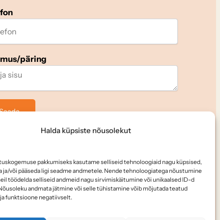
efon
imus/päring
Halda küpsiste nõusolekut
i meid
tuskogemuse pakkumiseks kasutame selliseid tehnoloogiaid nagu küpsised,
da ja/või pääseda ligi seadme andmetele. Nende tehnoloogiatega nõustumine
il töödelda selliseid andmeid nagu sirvimiskäitumine või unikaalsed ID-d
l. Nõusoleku andmata jätmine või selle tühistamine võib mõjutada teatud
ja funktsioone negatiivselt.