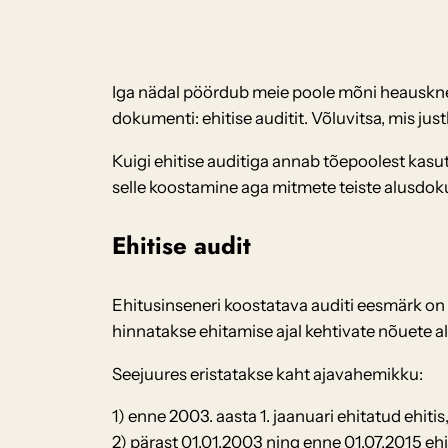
Iga nädal pöördub meie poole mõni heauskne 
dokumenti: ehitise auditit. Võluvitsa, mis ju
Kuigi ehitise auditiga annab tõepoolest kas
selle koostamine aga mitmete teiste alusdo
Ehitise audit
Ehitusinseneri koostatava auditi eesmärk on 
hinnatakse ehitamise ajal kehtivate nõuete al
Seejuures eristatakse kaht ajavahemikku:
1) enne 2003. aasta 1. jaanuari ehitatud ehit
2) pärast 01.01.2003 ning enne 01.07.2015 ehi