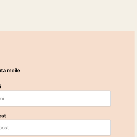
uta meile
i
ost