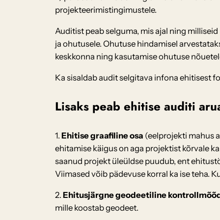
projekteerimistingimustele.
Auditist peab selguma, mis ajal ning millise
ja ohutusele. Ohutuse hindamisel arvestatakse
keskkonna ning kasutamise ohutuse nõuetel
Ka sisaldab audit selgitava infona ehitisest f
Lisaks peab ehitise auditi ar
1.
Ehitise graafiline osa
(eelprojekti mahus ar
ehitamise käigus on aga projektist kõrvale kal
saanud projekt üleüldse puudub, ent ehitust
Viimased võib pädevuse korral ka ise teha. K
2.
Ehitusjärgne geodeetiline kontrollmõõd
mille koostab geodeet.