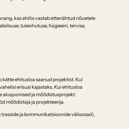
innang, kas ehitis vastab ettenähtud nõuetele
biilsuse, tuleohutuse, hügieeni, tervise,
 kätte ehitusloa saanud projektist. Kui
ahelisi erisusi kajastaks. Kui ehitusloa
e alusjoonised ja mõõdistusprojekt.
öd mõõdistaja ja projekteerija.
trasside ja kommunikatsioonide välisosad),