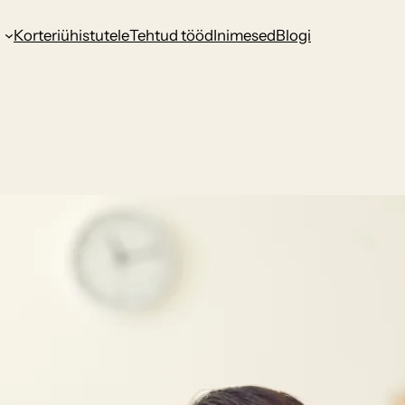
d
Korteriühistutele
Tehtud tööd
Inimesed
Blogi