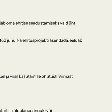
jab oma ehitise seadustamiseks vaid üht
ud juhul ka ehitusprojekti asendada, eeldab
l ja viisil kasutamise ohutust. Viimast
tail- ja üldplaneeringule või