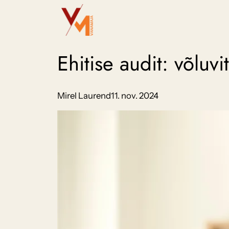
Liigu
sisu
juurde
Ehitise audit: võluv
Mirel Laurend
11. nov. 2024