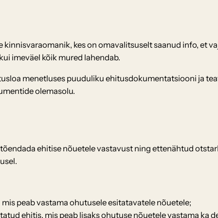
kinnisvaraomanik, kes on omavalitsuselt saanud info, et va
stkui imeväel kõik mured lahendab.
utusloa menetluses puuduliku ehitusdokumentatsiooni ja teat
kumentide olemasolu.
tõendada ehitise nõuetele vastavust ning ettenähtud otstarbe
usel.
is, mis peab vastama ohutusele esitatavatele nõuetele;
tatud ehitis, mis peab lisaks ohutuse nõuetele vastama ka de