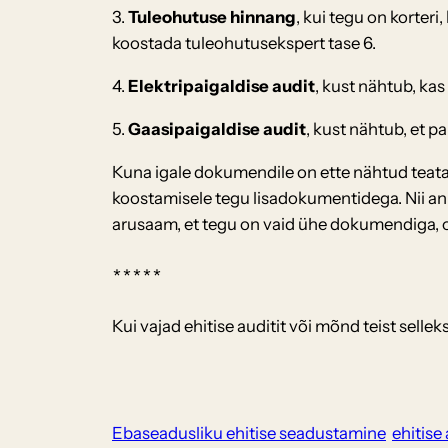
3.
Tuleohutuse hinnang
, kui tegu on korter
koostada tuleohutusekspert tase 6.
4.
Elektripaigaldise audit
, kust nähtub, kas
5.
Gaasipaigaldise audit
, kust nähtub, et p
Kuna igale dokumendile on ette nähtud teatav
koostamisele tegu lisadokumentidega. Nii an
arusaam, et tegu on vaid ühe dokumendiga, o
*****
Kui vajad ehitise auditit või mõnd teist sell
Ebaseadusliku ehitise seadustamine
ehitise