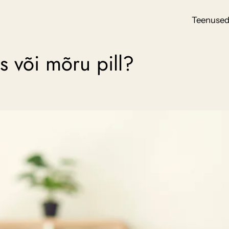
Teenuse
its või mõru pill?