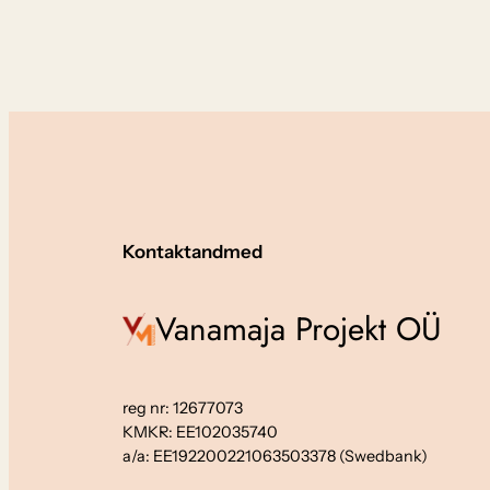
Kontaktandmed
Vanamaja Projekt OÜ
reg nr: 12677073
KMKR: EE102035740
a/a: EE192200221063503378 (Swedbank)