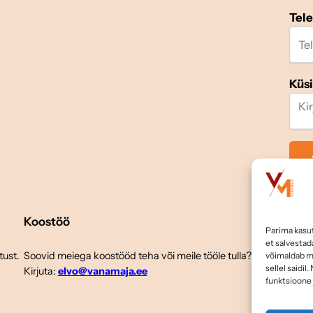
Tel
Küs
Koostöö
Jälg
Parima kasu
et salvesta
tust.
Soovid meiega koostööd teha või meile tööle tulla?
võimaldab me
sellel saidi
Kirjuta:
elvo@vanamaja.ee
funktsioone 