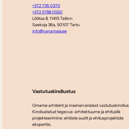
+372 735 0370
+372 5788 0550
Lõõtsa 8, 11415 Tallinn
Saekoja 36a, 50107 Tartu
info@vanamaja.ee
Vastutuskindlustus
Omame arhitekti ja inseneri erialast vastutuskindlus
Kindlustatud tegevus: arhitektuurne ja ehituslik
projekteerimine; ehitiste audit ja ehitusprojektide
ekspertiis.