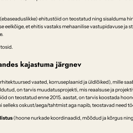
id (ebaseaduslikke) ehitustöid on teostatud ning sisalduma h
 eelkõige, et ehitis vastaks mehaanilise vastupidavuse ja sta
e.
otosid.
uandes kajastuma järgnev
hitektuursed vaated, korruseplaanid ja üldlõiked), mille saab
dutud, on tarvis muudatusprojekti, mis reaalsuse ja projektiv
ööd on teostatud enne 2015. aastat, on tarvis koostada hoon
ui selleks oskust/aega/tahtmist aga napib, teostavad need tö
istus
(hoone nurkade koordinaadid, mõõdud ja kõrgus ning 