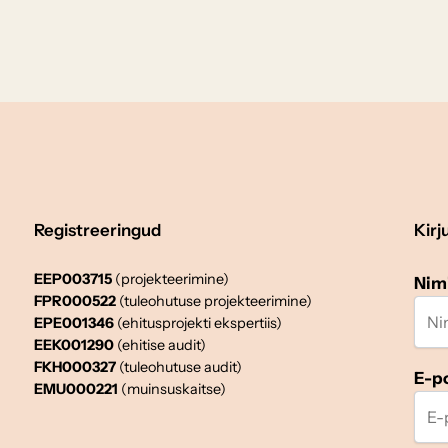
Registreeringud
Kirj
EEP003715
(projekteerimine)
Nim
FPR000522
(tuleohutuse projekteerimine)
EPE001346
(ehitusprojekti ekspertiis)
EEK001290
(ehitise audit)
FKH000327
(tuleohutuse audit)
E-p
EMU000221
(muinsuskaitse)