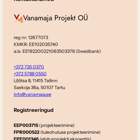
Vanamaja Projekt OÜ
reg nr: 12677073
KMKR: EE102035740
a/a: EE192200221063503378 (Swedbank)
+372 735 0370
+372 5788 0550
Lõõtsa 8, 11415 Tallinn
Saekoja 36a, 50107 Tartu
info@vanamaja.ee
Registreeringud
EEP003715
(projekteerimine)
FPR000522
(tuleohutuse projekteerimine)
EPE001346
(ehitusprojekti ekspertiis)