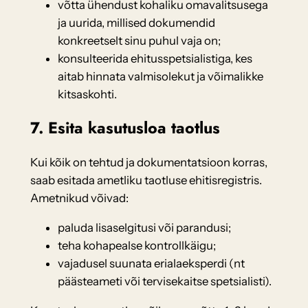
võtta ühendust kohaliku omavalitsusega
ja uurida, millised dokumendid
konkreetselt sinu puhul vaja on;
konsulteerida ehitusspetsialistiga, kes
aitab hinnata valmisolekut ja võimalikke
kitsaskohti.
7. Esita kasutusloa taotlus
Kui kõik on tehtud ja dokumentatsioon korras,
saab esitada ametliku taotluse ehitisregistris.
Ametnikud võivad:
paluda lisaselgitusi või parandusi;
teha kohapealse kontrollkäigu;
vajadusel suunata erialaeksperdi (nt
päästeameti või tervisekaitse spetsialisti).