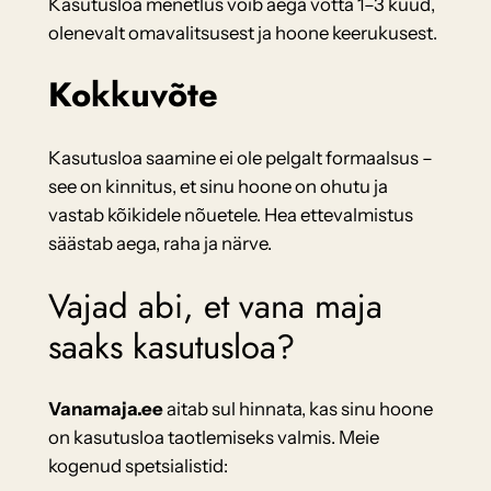
Kasutusloa menetlus võib aega võtta 1–3 kuud,
olenevalt omavalitsusest ja hoone keerukusest.
Kokkuvõte
Kasutusloa saamine ei ole pelgalt formaalsus –
see on kinnitus, et sinu hoone on ohutu ja
vastab kõikidele nõuetele. Hea ettevalmistus
säästab aega, raha ja närve.
Vajad abi, et vana maja
saaks kasutusloa?
Vanamaja.ee
aitab sul hinnata, kas sinu hoone
on kasutusloa taotlemiseks valmis. Meie
kogenud spetsialistid: