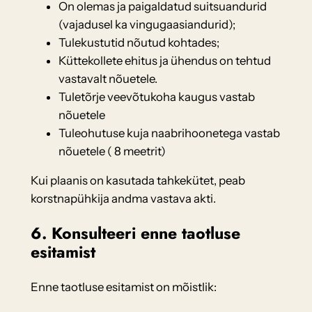
On olemas ja paigaldatud suitsuandurid
(vajadusel ka vingugaasiandurid);
Tulekustutid nõutud kohtades;
Küttekollete ehitus ja ühendus on tehtud
vastavalt nõuetele.
Tuletõrje veevõtukoha kaugus vastab
nõuetele
Tuleohutuse kuja naabrihoonetega vastab
nõuetele ( 8 meetrit)
Kui plaanis on kasutada tahkekütet, peab
korstnapühkija andma vastava akti.
6. Konsulteeri enne taotluse
esitamist
Enne taotluse esitamist on mõistlik: