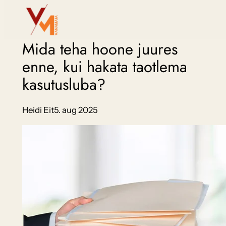
Liigu
sisu
juurde
Mida teha hoone juures
enne, kui hakata taotlema
kasutusluba?
Heidi Eit
5. aug 2025