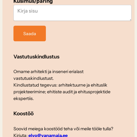
Küsimus/päring
Vastutuskindlustus
Omame arhitekti ja inseneri erialast
vastutuskindlustust.
Kindlustatud tegevus: arhitektuurne ja ehituslik
projekteerimine; ehitiste audit ja ehitusprojektide
ekspertiis.
Koostöö
Soovid meiega koostööd teha või meile tööle tulla?
Kirjuta:
elvo@vanamaja.ee