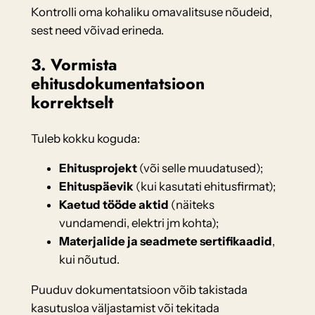
Kontrolli oma kohaliku omavalitsuse nõudeid,
sest need võivad erineda.
3. Vormista
ehitusdokumentatsioon
korrektselt
Tuleb kokku koguda:
Ehitusprojekt
(või selle muudatused);
Ehituspäevik
(kui kasutati ehitusfirmat);
Kaetud tööde aktid
(näiteks
vundamendi, elektri jm kohta);
Materjalide ja seadmete sertifikaadid
,
kui nõutud.
Puuduv dokumentatsioon võib takistada
kasutusloa väljastamist või tekitada