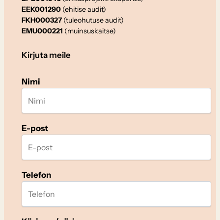
EEK001290
(ehitise audit)
FKH000327
(tuleohutuse audit)
EMU000221
(muinsuskaitse)
Kirjuta meile
Nimi
E-post
Telefon