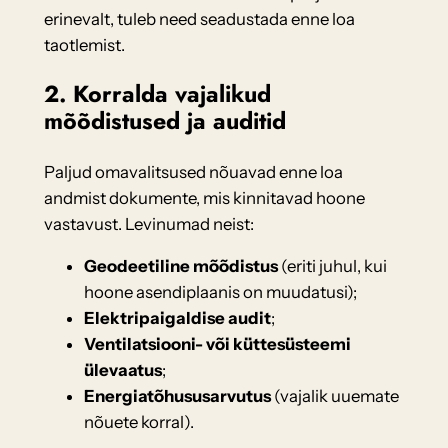
erinevalt, tuleb need seadustada enne loa
taotlemist.
2. Korralda vajalikud
mõõdistused ja auditid
Paljud omavalitsused nõuavad enne loa
andmist dokumente, mis kinnitavad hoone
vastavust. Levinumad neist:
Geodeetiline mõõdistus
(eriti juhul, kui
hoone asendiplaanis on muudatusi);
Elektripaigaldise audit
;
Ventilatsiooni- või küttesüsteemi
ülevaatus
;
Energiatõhususarvutus
(vajalik uuemate
nõuete korral).