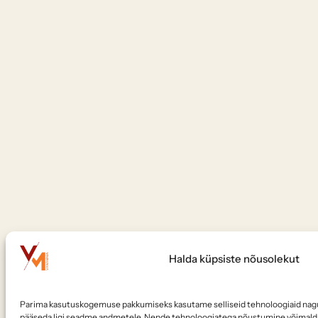
Halda küpsiste nõusolekut
Parima kasutuskogemuse pakkumiseks kasutame selliseid tehnoloogiaid nagu k
pääseda ligi seadme andmetele. Nende tehnoloogiatega nõustumine võimaldab