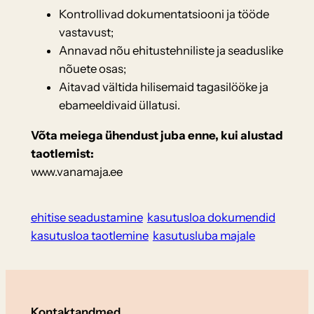
Kontrollivad dokumentatsiooni ja tööde
vastavust;
Annavad nõu ehitustehniliste ja seaduslike
nõuete osas;
Aitavad vältida hilisemaid tagasilööke ja
ebameeldivaid üllatusi.
Võta meiega ühendust juba enne, kui alustad
taotlemist:
www.vanamaja.ee
ehitise seadustamine
kasutusloa dokumendid
kasutusloa taotlemine
kasutusluba majale
Kontaktandmed