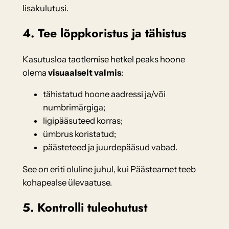
lisakulutusi.
4. Tee lõppkoristus ja tähistus
Kasutusloa taotlemise hetkel peaks hoone
olema
visuaalselt valmis
:
tähistatud hoone aadressi ja/või
numbrimärgiga;
ligipääsuteed korras;
ümbrus koristatud;
päästeteed ja juurdepääsud vabad.
See on eriti oluline juhul, kui Päästeamet teeb
kohapealse ülevaatuse.
5. Kontrolli tuleohutust