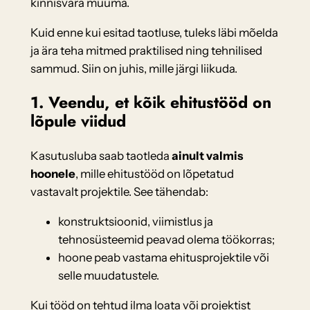
kinnisvara müüma.
Kuid enne kui esitad taotluse, tuleks läbi mõelda
ja ära teha mitmed praktilised ning tehnilised
sammud. Siin on juhis, mille järgi liikuda.
1. Veendu, et kõik ehitustööd on
lõpule viidud
Kasutusluba saab taotleda
ainult valmis
hoonele
, mille ehitustööd on lõpetatud
vastavalt projektile. See tähendab:
konstruktsioonid, viimistlus ja
tehnosüsteemid peavad olema töökorras;
hoone peab vastama ehitusprojektile või
selle muudatustele.
Kui tööd on tehtud ilma loata või projektist