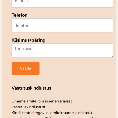
Telefon
Küsimus/päring
Vastutuskindlustus
Omame arhitekti ja inseneri erialast
vastutuskindlustust.
Kindlustatud tegevus: arhitektuurne ja ehituslik