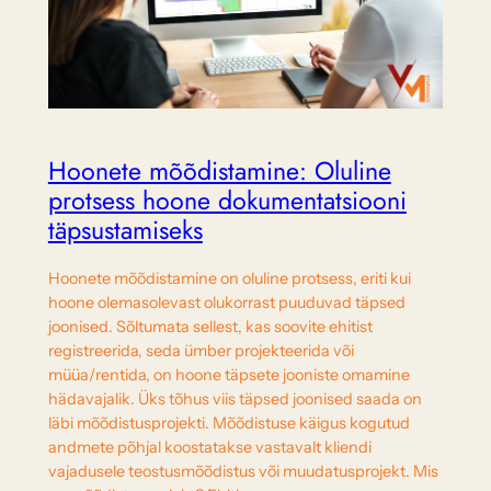
Hoonete mõõdistamine: Oluline
protsess hoone dokumentatsiooni
täpsustamiseks
Hoonete mõõdistamine on oluline protsess, eriti kui
hoone olemasolevast olukorrast puuduvad täpsed
joonised. Sõltumata sellest, kas soovite ehitist
registreerida, seda ümber projekteerida või
müüa/rentida, on hoone täpsete jooniste omamine
hädavajalik. Üks tõhus viis täpsed joonised saada on
läbi mõõdistusprojekti. Mõõdistuse käigus kogutud
andmete põhjal koostatakse vastavalt kliendi
vajadusele teostusmõõdistus või muudatusprojekt. Mis