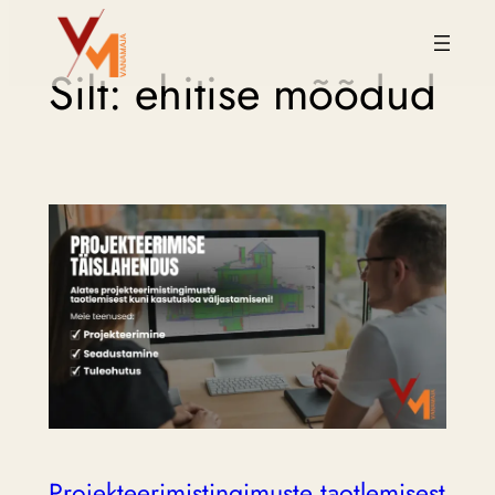
Liigu
Silt:
ehitise mõõdud
sisu
juurde
Projekteerimistingimuste taotlemisest