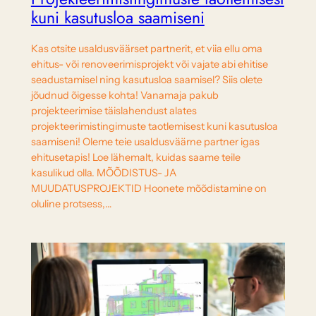
kuni kasutusloa saamiseni
Kas otsite usaldusväärset partnerit, et viia ellu oma
ehitus- või renoveerimisprojekt või vajate abi ehitise
seadustamisel ning kasutusloa saamisel? Siis olete
jõudnud õigesse kohta! Vanamaja pakub
projekteerimise täislahendust alates
projekteerimistingimuste taotlemisest kuni kasutusloa
saamiseni! Oleme teie usaldusväärne partner igas
ehitusetapis! Loe lähemalt, kuidas saame teile
kasulikud olla. MÕÕDISTUS- JA
MUUDATUSPROJEKTID Hoonete mõõdistamine on
oluline protsess,…