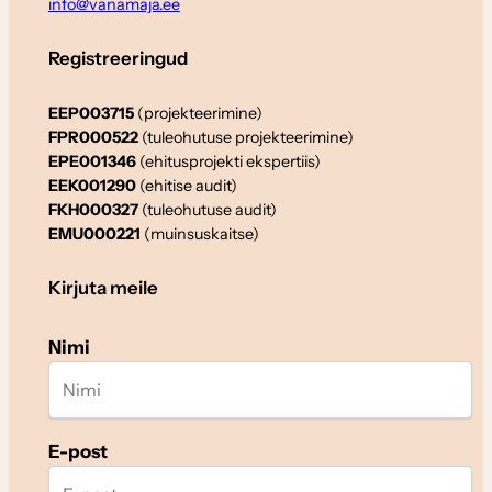
info@vanamaja.ee
Registreeringud
EEP003715
(projekteerimine)
FPR000522
(tuleohutuse projekteerimine)
EPE001346
(ehitusprojekti ekspertiis)
EEK001290
(ehitise audit)
FKH000327
(tuleohutuse audit)
EMU000221
(muinsuskaitse)
Kirjuta meile
Nimi
E-post