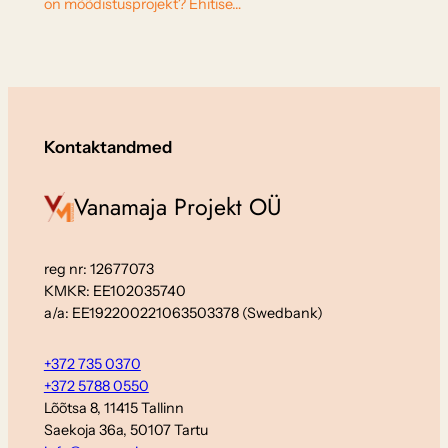
on mõõdistusprojekt? Ehitise…
Kontaktandmed
Vanamaja Projekt OÜ
reg nr: 12677073
KMKR: EE102035740
a/a: EE192200221063503378 (Swedbank)
+372 735 0370
+372 5788 0550
Lõõtsa 8, 11415 Tallinn
Saekoja 36a, 50107 Tartu