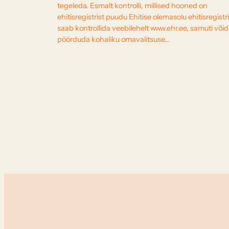
tegeleda. Esmalt kontrolli, millised hooned on
ehitisregistrist puudu Ehitise olemasolu ehitisregistr
saab kontrollida veebilehelt www.ehr.ee, samuti võid
pöörduda kohaliku omavalitsuse…