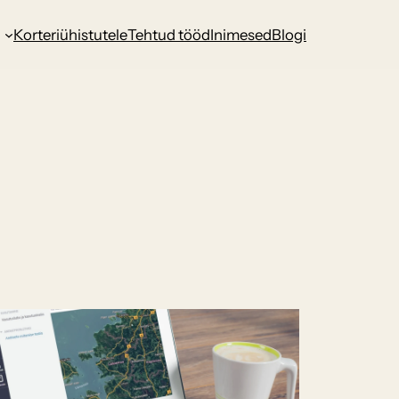
d
Korteriühistutele
Tehtud tööd
Inimesed
Blogi