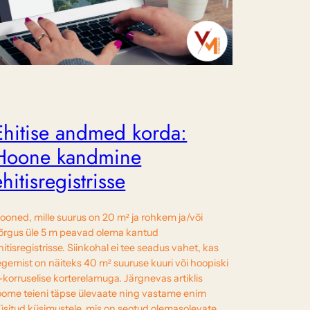
Ehitise andmed korda:
Hoone kandmine
ehitisregistrisse
ooned, mille suurus on 20 m² ja rohkem ja/või
õrgus üle 5 m peavad olema kantud
hitisregistrisse. Siinkohal ei tee seadus vahet, kas
egemist on näiteks 40 m² suuruse kuuri või hoopiski
-korruselise korterelamuga. Järgnevas artiklis
oome teieni täpse ülevaate ning vastame enim
üsitud küsimustele, mis on seotud olemasolevate