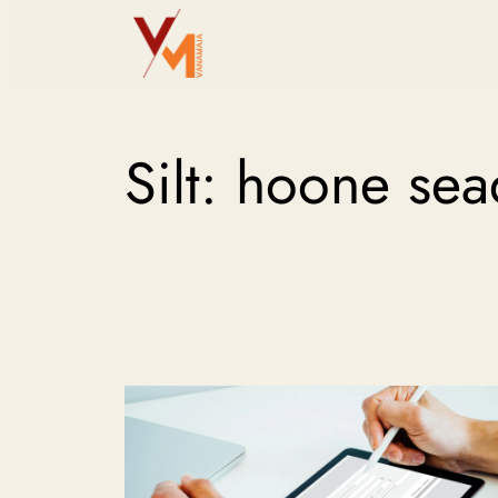
Liigu
sisu
juurde
Silt:
hoone sea