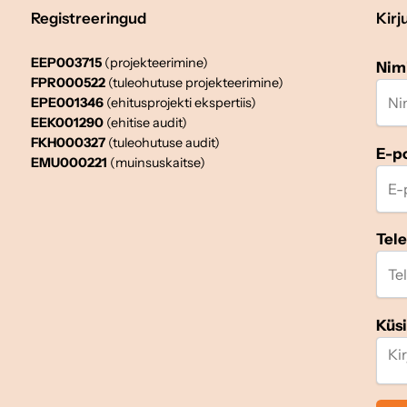
Registreeringud
Kirj
EEP003715
(projekteerimine)
Nim
FPR000522
(tuleohutuse projekteerimine)
EPE001346
(ehitusprojekti ekspertiis)
EEK001290
(ehitise audit)
FKH000327
(tuleohutuse audit)
E-p
EMU000221
(muinsuskaitse)
Tel
Küs