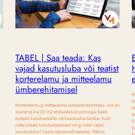
TABEL | Saa teada: Kas
vajad kasutusluba või teatist
korterelamu ja mitteelamu
ümberehitamisel
H
k
Korterelamu ja mitteelamu ümberehitamiseks, mis on
e
suurema kui 20 m2 ehitusealuse pinnaga, tuleb
t
esitada kasutusteatis või kasutusloa taotlus. Kuid
5
millal piisab kasutusteatisest ning millal vajad
t
kasutusluba? Vaata täpsemalt tabelist: Allikas:
k