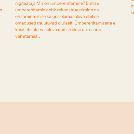
riigiteataja Mis on ümberehitamine? Ehitise
h
is
ümberehitamine ehk rekonstrueerimine on
k
ehitamine, mille käigus olemasoleva ehitise
omadused muutuvad oluliselt. Ümberehitamisena ei
käsitleta olemasoleva ehitise üksikute osade
vahetamist…