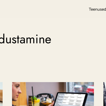
Teenuse
dustamine