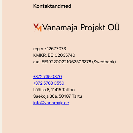
Kontaktandmed
Vanamaja Projekt OÜ
reg nr: 12677073
KMKR: EE102035740
a/a: EE192200221063503378 (Swedbank)
+372 735 0370
+372 5788 0550
Lõõtsa 8, 11415 Tallinn
Saekoja 36a, 50107 Tartu
info@vanamaja.ee