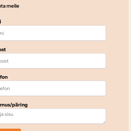
uta meile
i
ost
efon
imus/päring