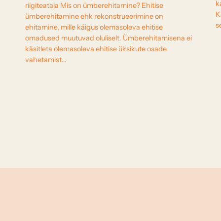
k
riigiteataja Mis on ümberehitamine? Ehitise
K
ümberehitamine ehk rekonstrueerimine on
s
ehitamine, mille käigus olemasoleva ehitise
omadused muutuvad oluliselt. Ümberehitamisena ei
käsitleta olemasoleva ehitise üksikute osade
vahetamist…