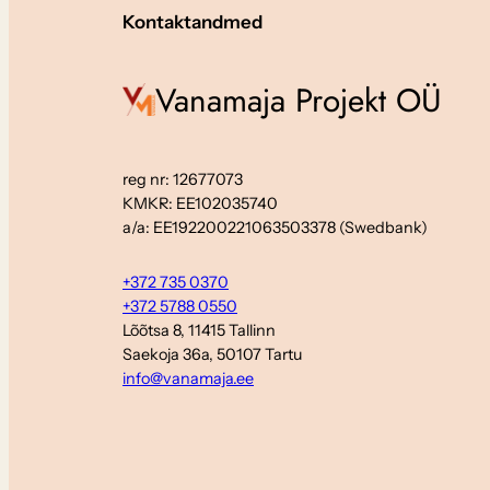
Kontaktandmed
Vanamaja Projekt OÜ
reg nr: 12677073
KMKR: EE102035740
a/a: EE192200221063503378 (Swedbank)
+372 735 0370
+372 5788 0550
Lõõtsa 8, 11415 Tallinn
Saekoja 36a, 50107 Tartu
info@vanamaja.ee