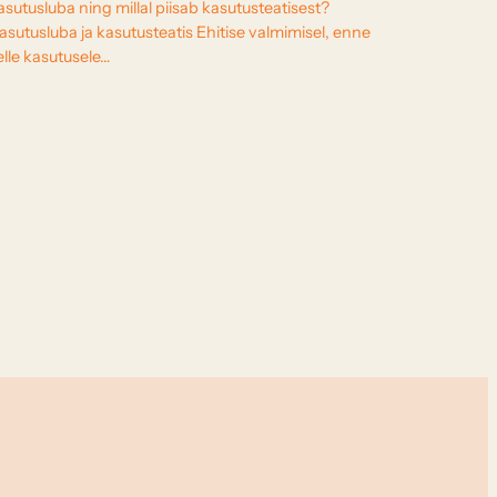
asutusluba ning millal piisab kasutusteatisest?
asutusluba ja kasutusteatis Ehitise valmimisel, enne
elle kasutusele…