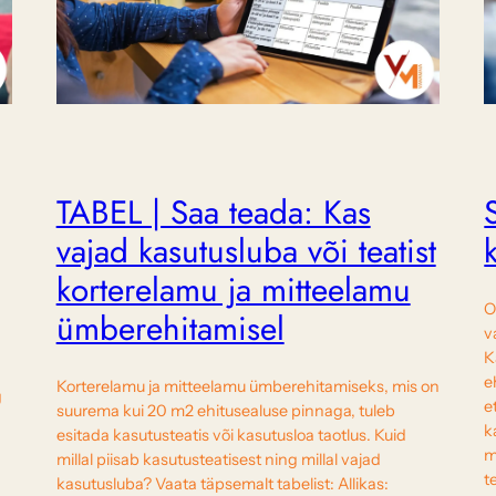
TABEL | Saa teada: Kas
vajad kasutusluba või teatist
korterelamu ja mitteelamu
O
ümberehitamisel
v
K
e
Korterelamu ja mitteelamu ümberehitamiseks, mis on
g
e
suurema kui 20 m2 ehitusealuse pinnaga, tuleb
k
esitada kasutusteatis või kasutusloa taotlus. Kuid
m
millal piisab kasutusteatisest ning millal vajad
t
kasutusluba? Vaata täpsemalt tabelist: Allikas: