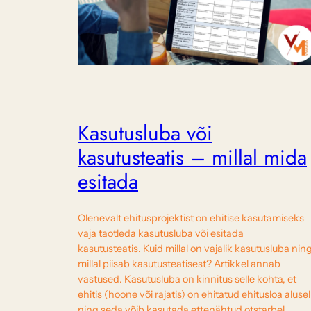
Kasutusluba või
kasutusteatis – millal mida
esitada
Olenevalt ehitusprojektist on ehitise kasutamiseks
vaja taotleda kasutusluba või esitada
kasutusteatis. Kuid millal on vajalik kasutusluba nin
millal piisab kasutusteatisest? Artikkel annab
vastused. Kasutusluba on kinnitus selle kohta, et
ehitis (hoone või rajatis) on ehitatud ehitusloa alusel
ning seda võib kasutada ettenähtud otstarbel.