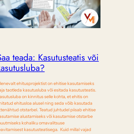
Saa teada: Kasutusteatis või
kasutusluba?
lenevalt ehitusprojektist on ehitise kasutamiseks
aja taotleda kasutusluba või esitada kasutusteatis.
asutusluba on kinnitus selle kohta, et ehitis on
hitatud ehitusloa alusel ning seda võib kasutada
ttenähtud otstarbel. Teatud juhtudel piisab ehitise
asutamise alustamiseks või kasutamise otstarbe
uutmiseks kohaliku omavalitsuse
eavitamisest kasutusteatisega. Kuid millal vajad