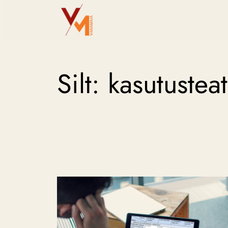
Liigu
sisu
juurde
Silt:
kasutusteat