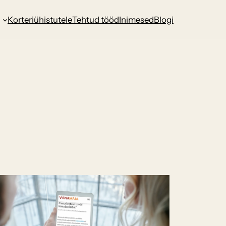
d
Korteriühistutele
Tehtud tööd
Inimesed
Blogi