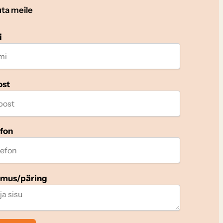
uta meile
i
ost
efon
imus/päring