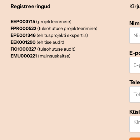
Registreeringud
Kirj
EEP003715
(projekteerimine)
Nim
FPR000522
(tuleohutuse projekteerimine)
EPE001346
(ehitusprojekti ekspertiis)
EEK001290
(ehitise audit)
FKH000327
(tuleohutuse audit)
E-p
EMU000221
(muinsuskaitse)
Tel
Küs