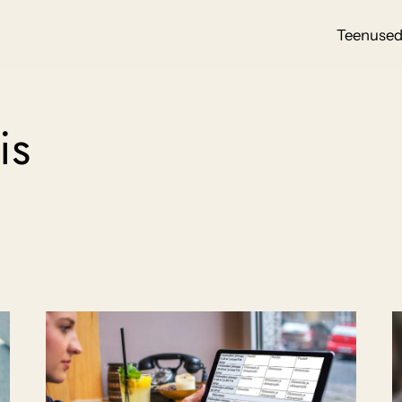
Teenuse
is