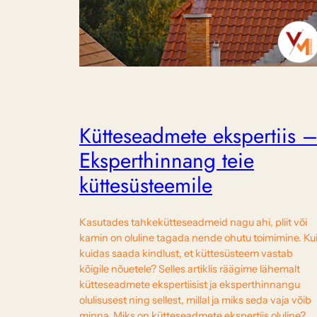
Kütteseadmete ekspertiis 
Eksperthinnang teie
küttesüsteemile
Kasutades tahkekütteseadmeid nagu ahi, pliit või
kamin on oluline tagada nende ohutu toimimine. Ku
kuidas saada kindlust, et küttesüsteem vastab
kõigile nõuetele? Selles artiklis räägime lähemalt
kütteseadmete ekspertiisist ja eksperthinnangu
olulisusest ning sellest, millal ja miks seda vaja võib
minna. Miks on kütteseadmete ekspertiis oluline?