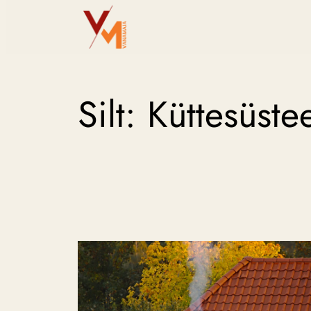
Liigu
sisu
juurde
Silt:
Küttesüste