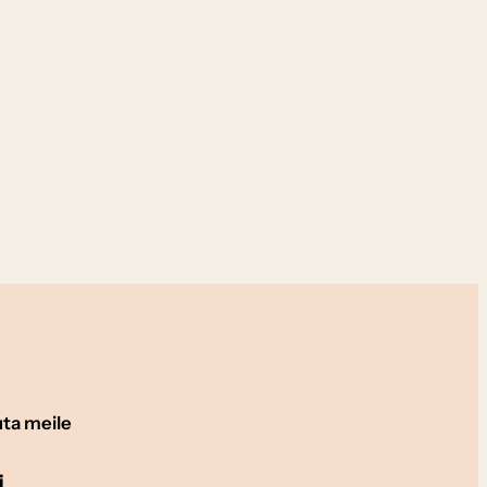
uta meile
i