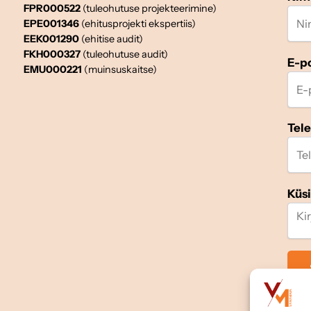
FPR000522
(tuleohutuse projekteerimine)
EPE001346
(ehitusprojekti ekspertiis)
EEK001290
(ehitise audit)
FKH000327
(tuleohutuse audit)
E-p
EMU000221
(muinsuskaitse)
Tel
Küs