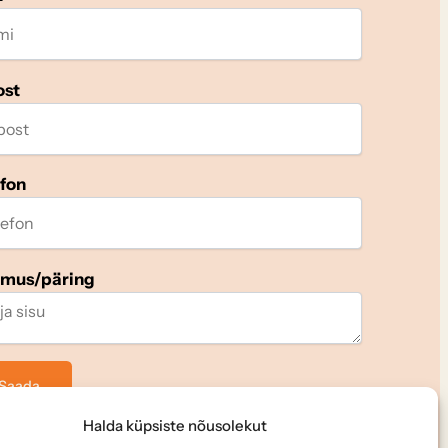
ost
efon
imus/päring
Halda küpsiste nõusolekut