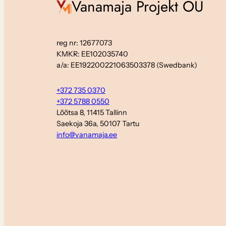
Vanamaja Projekt OÜ
reg nr: 12677073
KMKR: EE102035740
a/a: EE192200221063503378 (Swedbank)
+372 735 0370
+372 5788 0550
Lõõtsa 8, 11415 Tallinn
Saekoja 36a, 50107 Tartu
info@vanamaja.ee