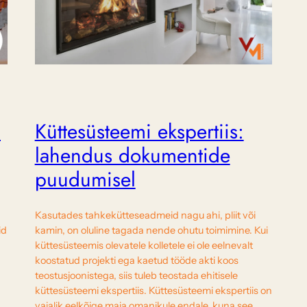
–
Küttesüsteemi ekspertiis:
lahendus dokumentide
puudumisel
Kasutades tahkekütteseadmeid nagu ahi, pliit või
id
kamin, on oluline tagada nende ohutu toimimine. Kui
küttesüsteemis olevatele kolletele ei ole eelnevalt
koostatud projekti ega kaetud tööde akti koos
teostusjoonistega, siis tuleb teostada ehitisele
küttesüsteemi ekspertiis. Küttesüsteemi ekspertiis on
vajalik eelkõige maja omanikule endale, kuna see