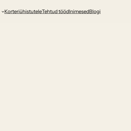
d
Korteriühistutele
Tehtud tööd
Inimesed
Blogi