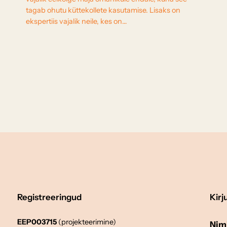
tagab ohutu küttekollete kasutamise. Lisaks on
ekspertiis vajalik neile, kes on…
Registreeringud
Kirj
EEP003715
(projekteerimine)
Nim