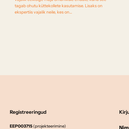
tagab ohutu küttekollete kasutamise. Lisaks on
ekspertiis vajalik neile, kes on…
Registreeringud
Kirj
EEP003715
(projekteerimine)
Nim