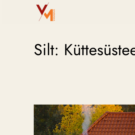
Liigu
sisu
juurde
Silt:
Küttesüste