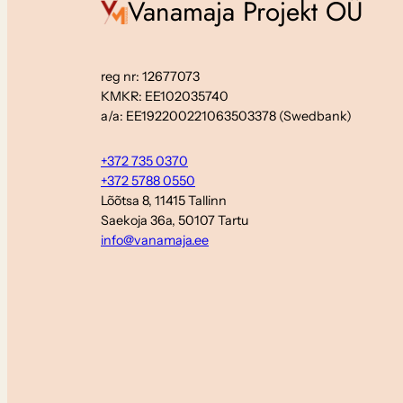
Vanamaja Projekt OÜ
reg nr: 12677073
KMKR: EE102035740
a/a: EE192200221063503378 (Swedbank)
+372 735 0370
+372 5788 0550
Lõõtsa 8, 11415 Tallinn
Saekoja 36a, 50107 Tartu
info@vanamaja.ee