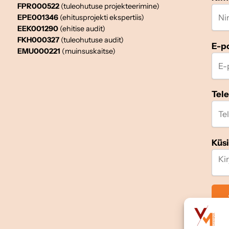
FPR000522
(tuleohutuse projekteerimine)
EPE001346
(ehitusprojekti ekspertiis)
EEK001290
(ehitise audit)
FKH000327
(tuleohutuse audit)
E-p
EMU000221
(muinsuskaitse)
Tel
Küs