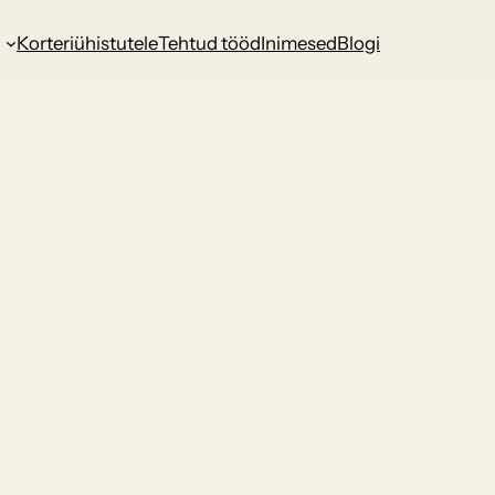
d
Korteriühistutele
Tehtud tööd
Inimesed
Blogi