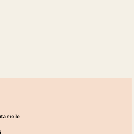
uta meile
i