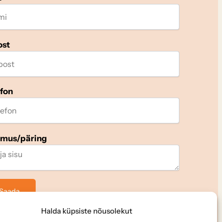
ost
efon
imus/päring
Halda küpsiste nõusolekut