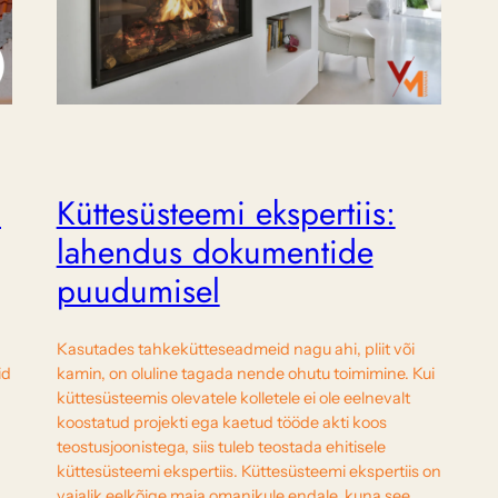
–
Küttesüsteemi ekspertiis:
lahendus dokumentide
puudumisel
Kasutades tahkekütteseadmeid nagu ahi, pliit või
id
kamin, on oluline tagada nende ohutu toimimine. Kui
küttesüsteemis olevatele kolletele ei ole eelnevalt
koostatud projekti ega kaetud tööde akti koos
teostusjoonistega, siis tuleb teostada ehitisele
küttesüsteemi ekspertiis. Küttesüsteemi ekspertiis on
vajalik eelkõige maja omanikule endale, kuna see