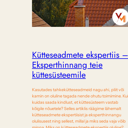
Kütteseadmete ekspertiis 
Eksperthinnang teie
küttesüsteemile
Kasutades tahkekütteseadmeid nagu ahi, pliit või
kamin on oluline tagada nende ohutu toimimine. Ku
kuidas saada kindlust, et küttesüsteem vastab
kõigile nõuetele? Selles artiklis räägime lähemalt
kütteseadmete ekspertiisist ja eksperthinnangu
olulisusest ning sellest, millal ja miks seda vaja võib
minna. Miks on kütteseadmete ekspertiis oluline?